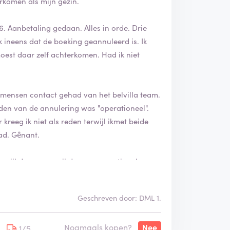
erkomen als mijn gezin.
6. Aanbetaling gedaan. Alles in orde. Drie
ik ineens dat de boeking geannuleerd is. Ik
oest daar zelf achterkomen. Had ik niet
 mensen contact gehad van het belvilla team.
eden van de annulering was "operationeel".
kreeg ik niet als reden terwijl ikmet beide
ad. Gênant.
rwijl deze voor mij dus om operationele
n je raadt het. De prijs was "ineens" met
Geschreven door: DML 1.
r gewoon de printscreens van heb en dat aan
Nogmaals kopen?
Nee
1/5