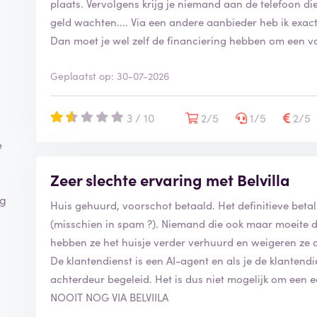
plaats. Vervolgens krijg je niemand aan de telefoon di
geld wachten.... Via een andere aanbieder heb ik exac
Dan moet je wel zelf de financiering hebben om een va
Geplaatst op: 30-07-2026
3 / 10
2/5
1/5
2/5
e
Zeer slechte ervaring met Belvilla
ig
Huis gehuurd, voorschot betaald. Het definitieve bet
(misschien in spam ?). Niemand die ook maar moeite d
hebben ze het huisje verder verhuurd en weigeren ze de
De klantendienst is een AI-agent en als je de klantend
achterdeur begeleid. Het is dus niet mogelijk om een 
NOOIT NOG VIA BELVIILA