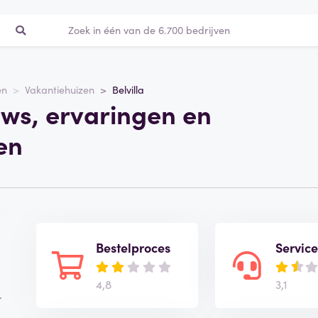
en
Vakantiehuizen
Belvilla
iews, ervaringen en
en
Bestelproces
Servic
4,8
3,1
.