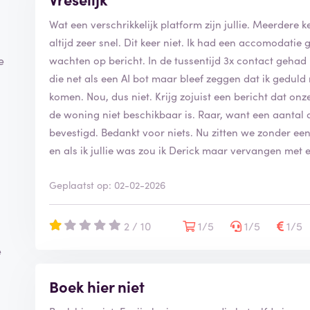
Wat een verschrikkelijk platform zijn jullie. Meerdere k
altijd zeer snel. Dit keer niet. Ik had een accomoda
e
wachten op bericht. In de tussentijd 3x contact gehad
die net als een AI bot maar bleef zeggen dat ik gedul
komen. Nou, dus niet. Krijg zojuist een bericht dat o
de woning niet beschikbaar is. Raar, want een aantal
bevestigd. Bedankt voor niets. Nu zitten we zonder een 
en als ik jullie was zou ik Derick maar vervangen me
Geplaatst op: 02-02-2026
2 / 10
1/5
1/5
1/5
e
Boek hier niet