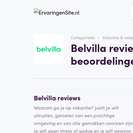
Website
Belvilla
Categorieën
Vakantie & reiz
Belvilla rev
Categorie
Vakantie & reizen
beoordeling
Schrijf een beoordeling
Belvilla reviews
Waarom ga je op vakantie? Juist! Je wilt
uitrusten, genieten van een prachtige
omgeving en van alle gemakken voorzien zijn
Je wilt geen stress of gedoe en je wilt gewoon