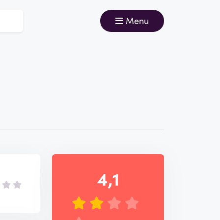
Menu
e
4,1