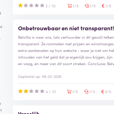
2 / 10
1/5
1/5
1/5
t
ns
Onbetrouwbaar en niet transparant
Belvilla is naar ons, (als verhuurder in dit geval) tel
r
transparant. Ze rommelen met prijzen en winstmarges,
extra aanbevelen op hun website - waar je niet om h
inhouden van het geld dat je eigenlijk zou krijgen, zijn
en vaag, en meer van dit soort streken. Conclusie: Belv
Geplaatst op: 06-03-2026
4 / 10
1/5
1/5
3/5
n
n
Vreselijk