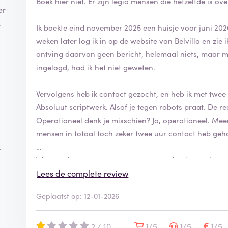
Boek hier niet. Er zijn legio mensen die hetzelfde is ov
er
k
Ik boekte eind november 2025 een huisje voor juni 202
weken later log ik in op de website van Belvilla en zie 
ontving daarvan geen bericht, helemaal niets, maar m
ingelogd, had ik het niet geweten.
Vervolgens heb ik contact gezocht, en heb ik met twee
Absoluut scriptwerk. Alsof je tegen robots praat. De r
Operationeel denk je misschien? Ja, operationeel. Meer 
mensen in totaal toch zeker twee uur contact heb geh
r
Wat nog het meest genante was, was dat de woning te
redenen was geannuleerd, gewoon nog boekbaar was. E
Lees de complete review
meer dan duizend Euro gestegen.
Geplaatst op: 12-01-2026
Dat werd overigens ontkend door Belvilla terwijl ik e
ze gemeld heb.
2 / 10
1/5
1/5
1/5