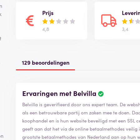
n
Prijs
Leveri
k
4,8
3,4
t
129 beoordelingen
e
Ervaringen met Belvilla
Belvilla is geverifieerd door ons expert team. De webs
als een betrouwbare partij om zaken mee te doen. Daar
koophandel en is hun website beveiligd met een SSL cert
geeft aan dat het via de online betaalmethodes veilig i
en
grootste betaalmethodes van Nederland aan op hun