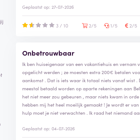
Geplaatst op: 27-07-2026
ij
3 / 10
2/5
1/5
2/5
Onbetrouwbaar
Ik ben huiseigenaar van een vakantiehuis en vernam v
opgelicht werden ; ze moesten extra 200€ betalen vo
t
aankomst . Dat is iets waar ik totaal niets vanaf wis
meestal betaald worden op aparte rekeningen aan Belvi
het niet meer zou gebeuren , maar niets kwam in orde
hebben mij het heel moeilijk gemaakt ! Je wordt er va
hulp moet je niet verwachten . Ik raad het niemand a
n
Geplaatst op: 04-07-2026