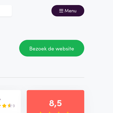
Menu
Bezoek de website
e
8,5
9