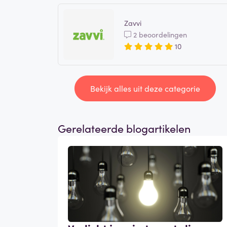
Zavvi
2 beoordelingen
10
Bekijk alles uit deze categorie
Gerelateerde blogartikelen