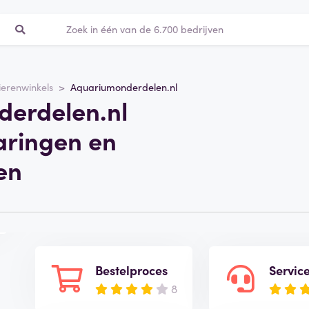
ierenwinkels
Aquariumonderdelen.nl
erdelen.nl
aringen en
en
Bestelproces
Servic
8