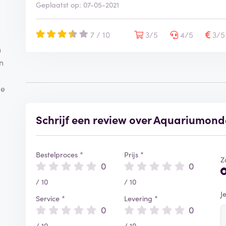
Geplaatst op: 07-05-2021
7 / 10
3/5
4/5
3/
n
n
d
ie
Schrijf een review over Aquariumond
Bestelproces *
Prijs *
Z
0
0
/ 10
/ 10
J
Service *
Levering *
0
0
/ 10
/ 10