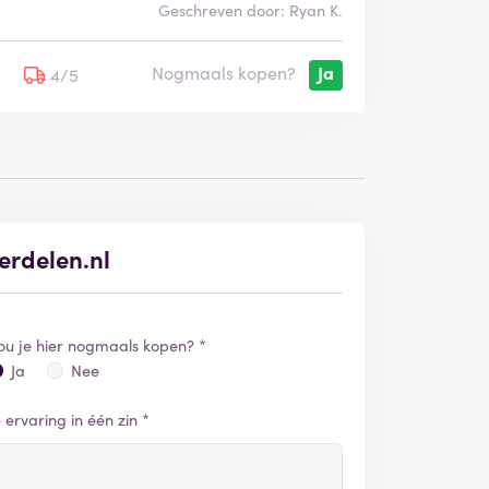
Geschreven door: Ryan K.
Nogmaals kopen?
Ja
5
4/5
erdelen.nl
ou je hier nogmaals kopen? *
Ja
Nee
e ervaring in één zin *