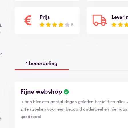
Prijs
Leveri
8
t.
f
f?
1 beoordeling
Fijne webshop
Ik heb hier een aantal dagen geleden besteld en alles
zitten zoeken voor een bepaald onderdeel en hier was
e
goedkoop!
t