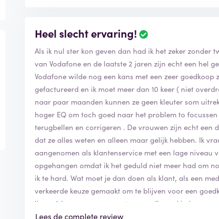
Heel slecht ervaring!
Als ik nul ster kon geven dan had ik het zeker zonder tw
van Vodafone en de laatste 2 jaren zijn echt een hel 
Vodafone wilde nog een kans met een zeer goedkoop za
gefactureerd en ik moet meer dan 10 keer ( niet overd
naar paar maanden kunnen ze geen kleuter som uitr
hoger EQ om toch goed naar het problem to focussen 
terugbellen en corrigeren . De vrouwen zijn echt een
dat ze alles weten en alleen maar gelijk hebben. Ik 
aangenomen als klantenservice met een lage niveau v
opgehangen omdat ik het geduld niet meer had om nog
ik te hard. Wat moet je dan doen als klant, als een me
verkeerde keuze gemaakt om te blijven voor een goedko
liever 2 keer meer om weg te gaan. Ik raad iedereen a
uiteindelijk meer tijd kwijt en geld kwijt om iemands f
Lees de complete review