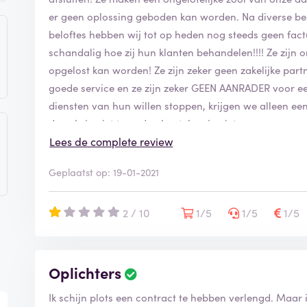
er geen oplossing geboden kan worden. Na diverse be
beloftes hebben wij tot op heden nog steeds geen fact
schandalig hoe zij hun klanten behandelen!!!! Ze zijn on
opgelost kan worden! Ze zijn zeker geen zakelijke part
goede service en ze zijn zeker GEEN AANRADER voor een 
diensten van hun willen stoppen, krijgen we alleen ee
dus als je niet tevreden bent, kan je niet eens weg van 
onderaannemers meer tijd hebben gehad, zouden we di
Lees de complete review
ondernemen! En nog een keer, dit alles, deze hele moeil
Geplaatst op: 19-01-2021
hele slechte review voor wat? Voor ONZE EIGEN INL
mond aan mond reclame word zeker uitgebreid naar e
onze inlog gegevens krijgen! Schandalig bedrijf!
2 / 10
1/5
1/5
1/5
Oplichters
Ik schijn plots een contract te hebben verlengd. Maa