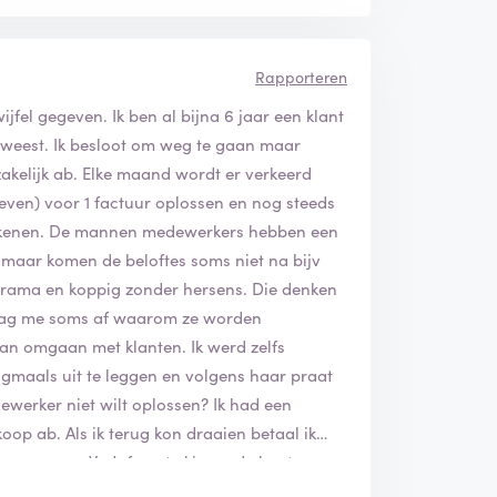
Rapporteren
ijfel gegeven. Ik ben al bijna 6 jaar een klant
geweest. Ik besloot om weg te gaan maar
kelijk ab. Elke maand wordt er verkeerd
reven) voor 1 factuur oplossen en nog steeds
ekenen. De mannen medewerkers hebben een
maar komen de beloftes soms niet na bijv
 drama en koppig zonder hersens. Die denken
vraag me soms af waarom ze worden
an omgaan met klanten. Ik werd zelfs
maals uit te leggen en volgens haar praat
dewerker niet wilt oplossen? Ik had een
op ab. Als ik terug kon draaien betaal ik
an om geen Vodafone te kiezen. Je bent
outen op te lossen. Ook een kans dat je hoge