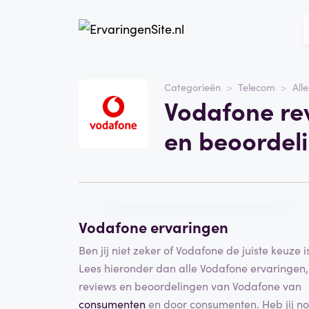
Website
Vodafone
Categorieën
Telecom
Alle
Vodafone re
Categorie
Telecom
en beoordel
Schrijf een beoordeling
Vodafone ervaringen
Ben jij niet zeker of Vodafone de juiste keuze i
Lees hieronder dan alle Vodafone ervaringen,
reviews en beoordelingen van Vodafone van
consumenten
en door consumenten. Heb jij n