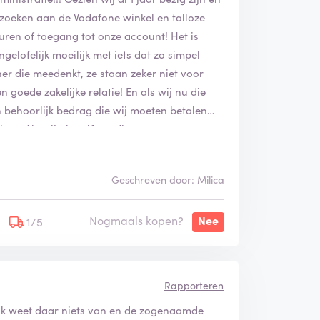
zoeken aan de Vodafone winkel en talloze
uren of toegang tot onze account! Het is
gelofelijk moeilijk met iets dat zo simpel
ner die meedenkt, ze staan zeker niet voor
goede zakelijke relatie! En als wij nu die
n behoorlijk bedrag die wij moeten betalen
hun. Als wij als zelfstandige
t met dit deze zaak juridische stappen
ijke en frustrerende situatie voor ons, deze
Geschreven door: Milica
OG GEGEVENS en ONZE EIGEN FACTUREN! Onze
lke onderaannemer die wij kennen totdat wij
Nogmaals kopen?
Nee
1/5
Rapporteren
r ik weet daar niets van en de zogenaamde