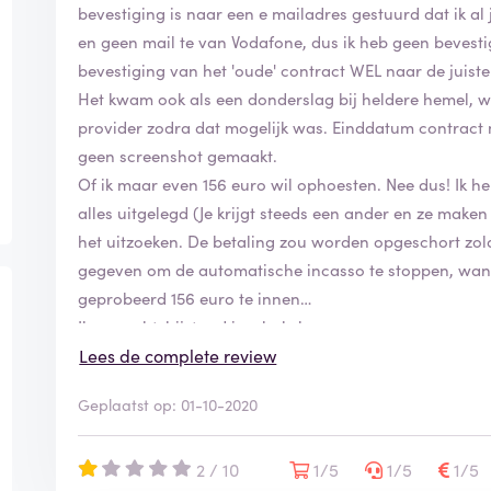
bevestiging is naar een e mailadres gestuurd dat ik al 
en geen mail te van Vodafone, dus ik heb geen bevesti
bevestiging van het 'oude' contract WEL naar de juiste 
Het kwam ook als een donderslag bij heldere hemel, w
provider zodra dat mogelijk was. Einddatum contract
geen screenshot gemaakt.
Of ik maar even 156 euro wil ophoesten. Nee dus! Ik 
alles uitgelegd (Je krijgt steeds een ander en ze maken
het uitzoeken. De betaling zou worden opgeschort zol
gegeven om de automatische incasso te stoppen, wan
geprobeerd 156 euro te innen
Ik ga rechtsbijstand inschakelen.
Lees de complete review
Geplaatst op: 01-10-2020
2 / 10
1/5
1/5
1/5