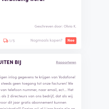
Geschreven door: Olivia K.
Nogmaals kopen?
Nee
1/5
ITEN BIJ
Rapporteren
eigen inlog gegevens te krijgen van Vodafone!
steeds geen toegang tot onze facturen! We
van telefoon nummer, naar email, ect... Het
als 2 directeurs van ons bedrijf, dat als wij
voor dit jaar gratis abonnement kunnen
nistratie!!! Gezien wij al 1 jaar bezig zijn en