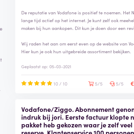
De reputatie van Vodafone is positief te noemen. Het N
lange tijd actief op het internet. Je kunt zelf ook mee
maken bij hun aankopen. Dit kun je doen door een rev
ze
Wij raden het aan om eerst even op de website van Vod
Hier kun je ook hun uitgebreide assortiment bekijken.
t
Geplaatst op: 05-03-2021
10 / 10
5/5
5/5
r
Vodafone/Ziggo. Abonnement geno
indruk bij jori. Eerste factuur klopte n
pakket heb gekozen waar je zelf vee
reserve. Klantenservice 100 persone