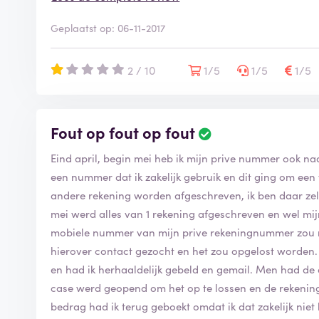
bloeddruk gaat krijgen.
Geplaatst op: 06-11-2017
2 / 10
1/5
1/5
1/5
Fout op fout op fout
Eind april, begin mei heb ik mijn prive nummer ook na
een nummer dat ik zakelijk gebruik en dit ging om e
andere rekening worden afgeschreven, ik ben daar zelf
mei werd alles van 1 rekening afgeschreven en wel mij
mobiele nummer van mijn prive rekeningnummer zou 
hierover contact gezocht en het zou opgelost worden.
en had ik herhaaldelijk gebeld en gemail. Men had de
case werd geopend om het op te lossen en de rekenin
bedrag had ik terug geboekt omdat ik dat zakelijk nie