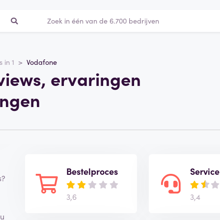
s in 1
Vodafone
views, ervaringen
ingen
Bestelproces
Service
s?
3,6
3,4
ou