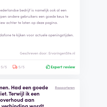
ederlandse bedrijf is namelijk ook al een
helpen andere gebruikers een goede keus te
iew achter te laten op deze pagina.
afone te kijken voor actuele openingstijden.
Geschreven door: ErvaringenSite.nl
5/5
5/5
Expert review
men. Had een goede
Rapporteren
iet. Terwijl ik een
l overhoud aan
n verbinding wordt