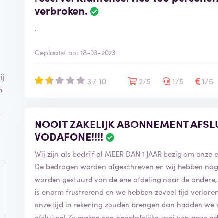
verbroken.
.
Geplaatst op: 18-03-2023
ij
3 / 10
2/5
1/5
1/5
n
r
NOOIT ZAKELIJK ABONNEMENT AFSLU
VODAFONE!!!!
Wij zijn als bedrijf al MEER DAN 1 JAAR bezig om onze 
De bedragen worden afgeschreven en wij hebben nog 
worden gestuurd van de ene afdeling naar de andere, 
is enorm frustrerend en we hebben zoveel tijd verloren 
onze tijd in rekening zouden brengen dan hadden we 
afsluiten! Ze maken een ongelofelijke zooi van onze admi