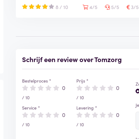
8 / 10
4/5
5/5
3/
Schrijf een review over Tomzorg
Bestelproces *
Prijs *
Z
0
0
/ 10
/ 10
J
Service *
Levering *
0
0
/ 10
/ 10