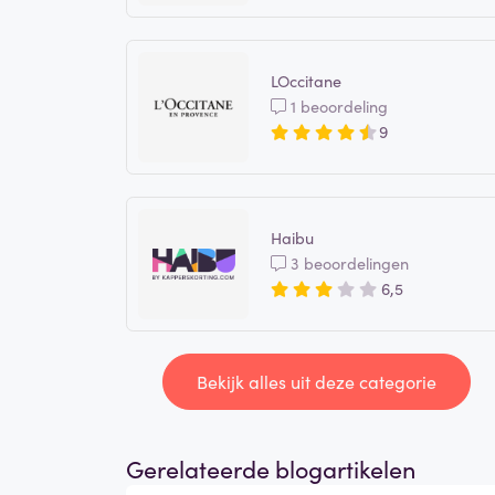
LOccitane
1 beoordeling
9
Haibu
3 beoordelingen
6,5
Bekijk alles uit deze categorie
Gerelateerde blogartikelen