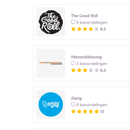
The Good Roll
6 beoordelingen
8,5
Manandshaving
3 beoordelingen
6,5
Zepig
0 beoordelingen
10