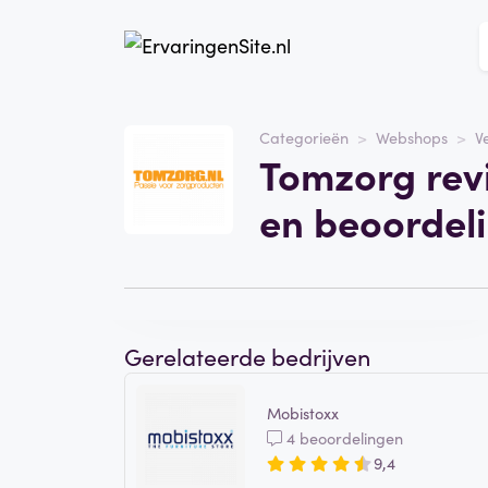
Website
Tomzorg
Categorieën
Webshops
V
Tomzorg rev
Categorie
Webshops
en beoordel
Schrijf een beoordeling
Gerelateerde bedrijven
Mobistoxx
4 beoordelingen
9,4