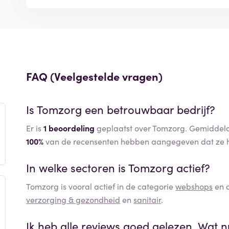
FAQ (Veelgestelde vragen)
Is
Tomzorg
een betrouwbaar bedrijf?
Er is
1 beoordeling
geplaatst over Tomzorg. Gemiddeld 
100%
van de recensenten hebben aangegeven dat ze h
In welke sectoren is
Tomzorg
actief?
Tomzorg
is vooral actief in de categorie
webshops
en d
verzorging & gezondheid
en
sanitair
.
Ik heb alle reviews goed gelezen. Wat 