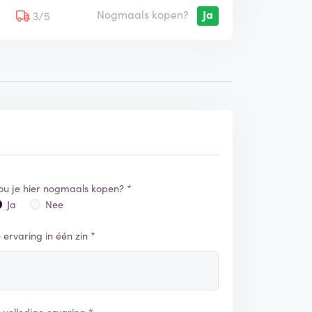
Nogmaals kopen?
Ja
5
3/5
ou je hier nogmaals kopen? *
Ja
Nee
e ervaring in één zin *