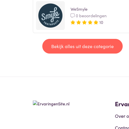
WeSmyle
0 beoordelingen
10
Bekijk alles uit deze categorie
Erva
Over o
Contac