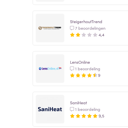
SteigerhoutTrend
7 beoordelingen
4,4
LensOnline
1 beoordeling
9
SaniHeat
1 beoordeling
9,5