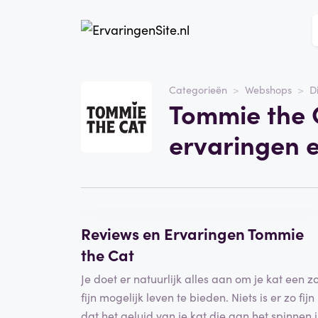
Website
Tommie the Cat
Categorieën
Webshops
D
Tommie the 
Categorie
Webshops
ervaringen 
Schrijf een beoordeling
Reviews en Ervaringen Tommie
the Cat
Je doet er natuurlijk alles aan om je kat een z
fijn mogelijk leven te bieden. Niets is er zo fijn
dat het geluid van je kat die aan het spinnen i