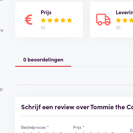
Prijs
Leveri
10
10
te
0 beoordelingen
op
Schrijf een review over Tommie the C
Bestelproces *
Prijs *
Z