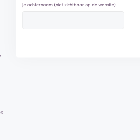
Je achternaam (niet zichtbaar op de website)
e
s
ox