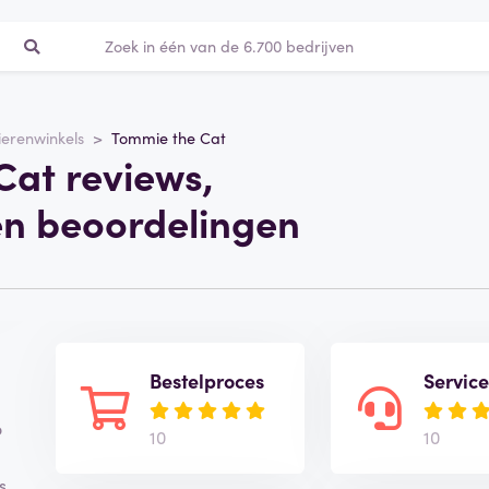
ierenwinkels
Tommie the Cat
Cat reviews,
en beoordelingen
Bestelproces
Servic
o
10
10
s.