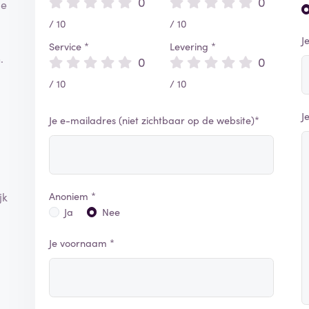
0
0
de
/ 10
/ 10
J
Service *
Levering *
.
0
0
/ 10
/ 10
J
Je e-mailadres (niet zichtbaar op de website)*
d
Anoniem *
jk
Ja
Nee
Je voornaam *