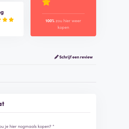
ng
100%
zou hier weer
kopen
Schrijf een review
at
ou je hier nogmaals kopen? *