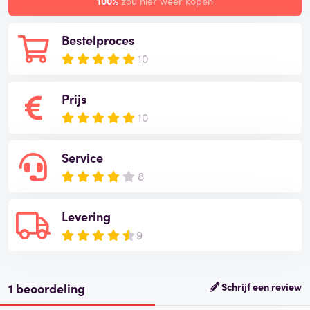
100%
zou hier weer kopen
Bestelproces
10
Prijs
10
Service
8
Levering
9
1 beoordeling
Schrijf een review