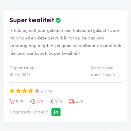
Super kwaliteit
B
e
Ik heb bijna 8 jaar geleden een halsband gekocht voor
o
o
mijn hond en deze gebruik ik tot op de dag van
r
vandaag nog altijd. Hij is goed verstelbaar en gaat ook
d
niet zomaar kapot. Super kwaliteit!
e
l
i
Geplaatst op:
Geschreven
n
10-04-2021
door: Fleur V.
g
i
8 / 10
s
g
5/5
3/5
3/5
4/5
e
v
Nogmaals kopen?
Ja
e
r
i