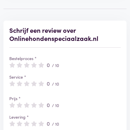
f
i
e
e
r
Schrijf een review over
d
Onlinehondenspeciaalzaak.nl
Bestelproces *
0
/ 10
Service *
0
/ 10
Prijs *
0
/ 10
Levering *
0
/ 10