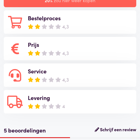
20%
zou hier weer kopen
Bestelproces
4,3
Prijs
4,3
Service
4,3
Levering
4
5 beoordelingen
Schrijf een review