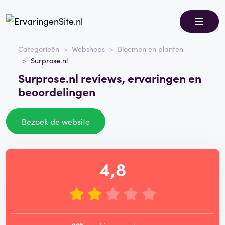
Categorieën
Webshops
Bloemen en planten
Surprose.nl
Surprose.nl reviews, ervaringen en
beoordelingen
Bezoek de website
4,8