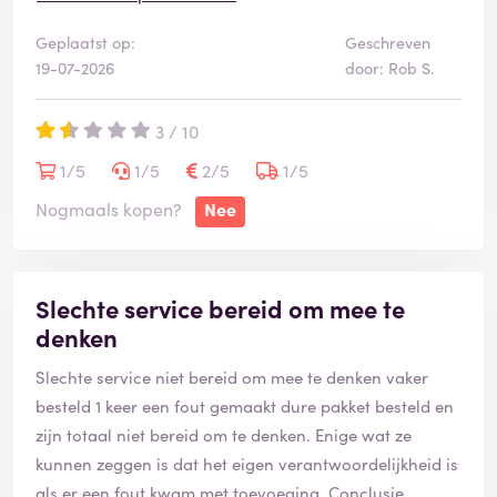
Geplaatst op:
Geschreven
Helaas is 0 sterren geven niet mogelijk.
19-07-2026
door: Rob S.
3 / 10
1/5
1/5
2/5
1/5
Nogmaals kopen?
Nee
Slechte service bereid om mee te
denken
Slechte service niet bereid om mee te denken vaker
besteld 1 keer een fout gemaakt dure pakket besteld en
zijn totaal niet bereid om te denken. Enige wat ze
kunnen zeggen is dat het eigen verantwoordelijkheid is
als er een fout kwam met toevoeging. Conclusie