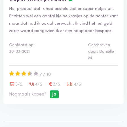
e
Het product dat ik had besteld ziet er super netjes uit.
o
o
Er zitten wel een aantal kleine krasjes op de achter kant
r
maar dat had ik ook al verwacht. Ik vind het het geld
d
zeker waard aangezien ik er een hoop door bespaar!
e
l
i
Geplaatst op:
Geschreven
n
30-03-2021
door: Daniëlle
g
M.
i
s
7 / 10
g
e
3/5
4/5
3/5
4/5
v
e
Nogmaals kopen?
Ja
r
i
f
i
e