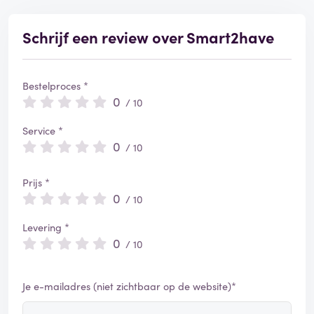
e
r
d
Schrijf een review over Smart2have
Bestelproces *
0
/ 10
Service *
0
/ 10
Prijs *
0
/ 10
Levering *
0
/ 10
Je e-mailadres (niet zichtbaar op de website)*