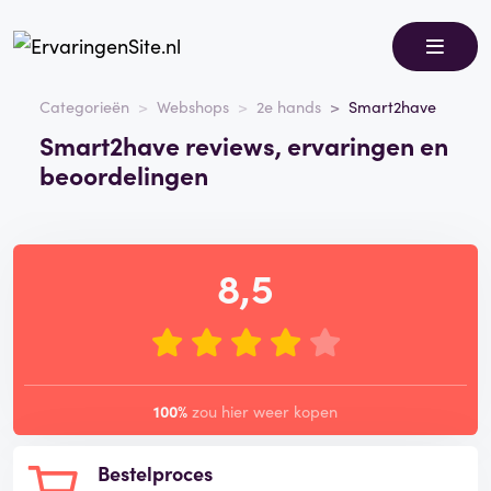
Categorieën
Webshops
2e hands
Smart2have
Smart2have reviews, ervaringen en
beoordelingen
8,5
100%
zou hier weer kopen
Bestelproces