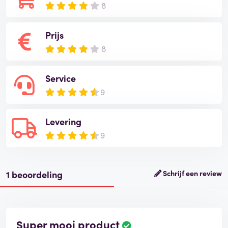
8
Prijs
8
Service
9
Levering
9
1 beoordeling
Schrijf een review
Super mooi product
B