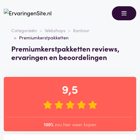
Categorieën
Webshops
Kantoor
Premiumkerstpakketten
Premiumkerstpakketten reviews,
ervaringen en beoordelingen
9,5
100%
zou hier weer kopen