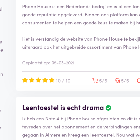
Phone House is een Nederlands bedrijf en is al een lange
el
goede reputatie opgeleverd. Binnen ons platform kan 
consumenten te helpen een goede keus te maken bij h
Het is verstandig de website van Phone House te bekij
e
uiteraard ook het uitgebreide assortiment van Phone 
we
Geplaatst op: 05-03-2021
in
10 / 10
5/5
5/5
Leentoestel is echt drama
?
Ik heb een Note 4 bij Phone house afgesloten en dit i
tevreden over het abonnement en de verbindingen enzo 
n
gegaan in Almere en kreeg een leentoestel. Nou wat wa