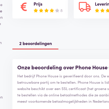
Prijs
Leveri
Je
8
e
en
e
n
2 beoordelingen
Onze beoordeling over Phone House
Het bedrijf Phone House is geverifieerd door ons. De
betrouwbare partij om te bestellen. Phone House is li
website beschikt over een SSL certificaat (het groene slo
te bestellen via de online betaalmethodes die ze aan
en
meest voorkomende betaalmogelijkheden in Nederlan