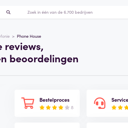
efonie
Phone House
 reviews,
en beoordelingen
Bestelproces
Servic
8