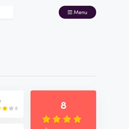
Menu
e
8
8