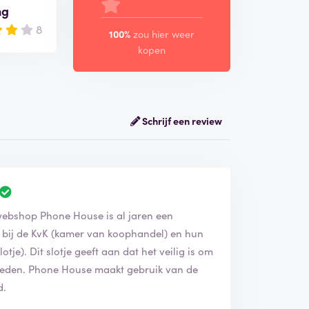
ng
8
100%
zou hier weer
kopen
Schrijf een review
 webshop Phone House is al jaren een
d bij de KvK (kamer van koophandel) en hun
tje). Dit slotje geeft aan dat het veilig is om
bieden. Phone House maakt gebruik van de
d.