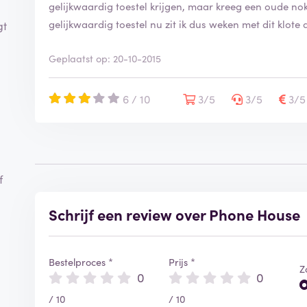
gelijkwaardig toestel krijgen, maar kreeg een oude nok
gelijkwaardig toestel nu zit ik dus weken met dit klote 
gt
Geplaatst op: 20-10-2015
6 / 10
3/5
3/5
3/
f
Schrijf een review over Phone House
Bestelproces *
Prijs *
Z
0
0
/ 10
/ 10