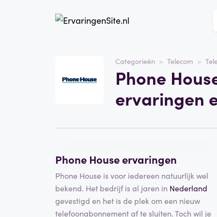
Website
Phone House
Categorieën
Telecom
Tel
Phone House
Categorie
Telecom
ervaringen 
Schrijf een beoordeling
Phone House ervaringen
Phone House is voor iedereen natuurlijk wel
bekend. Het bedrijf is al jaren in
Nederland
gevestigd en het is de plek om een nieuw
telefoonabonnement af te sluiten. Toch wil je