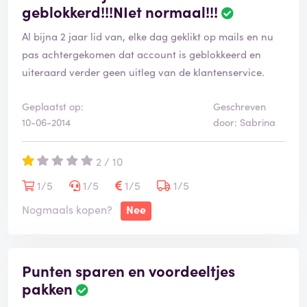
geblokkerd!!!NIet normaal!!!
Al bijna 2 jaar lid van, elke dag geklikt op mails en nu
pas achtergekomen dat account is geblokkeerd en
uiteraard verder geen uitleg van de klantenservice.
Geplaatst op:
Geschreven
10-06-2014
door: Sabrina
2 / 10
1/5
1/5
1/5
1/5
Nogmaals kopen?
Nee
Punten sparen en voordeeltjes
pakken