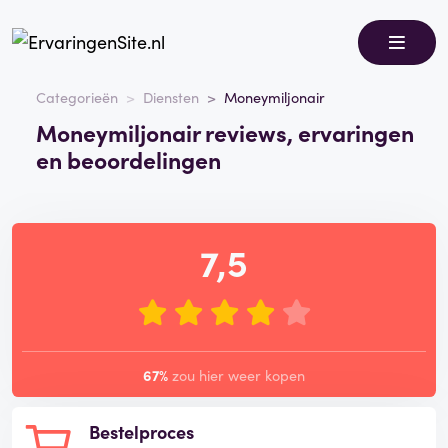
Categorieën
Diensten
Moneymiljonair
Moneymiljonair reviews, ervaringen
en beoordelingen
7,5
67%
zou hier weer kopen
Bestelproces