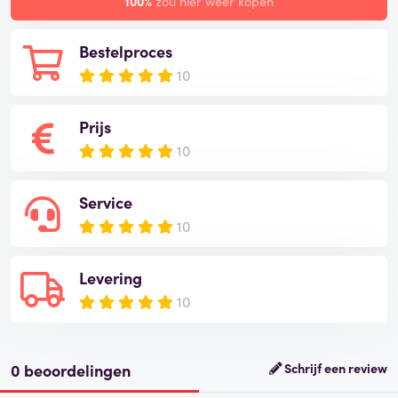
100%
zou hier weer kopen
Bestelproces
10
Prijs
10
Service
10
Levering
10
0 beoordelingen
Schrijf een review