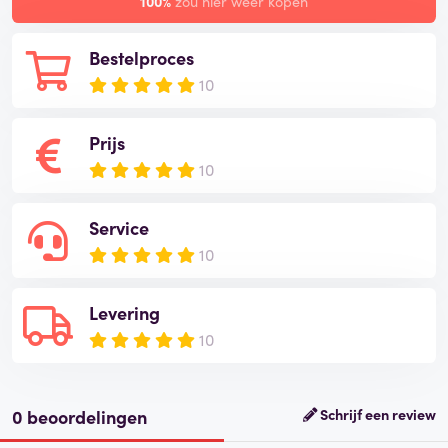
100%
zou hier weer kopen
Bestelproces
10
Prijs
10
Service
10
Levering
10
0 beoordelingen
Schrijf een review