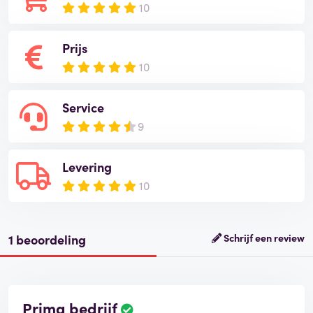
10
Prijs
10
Service
9
Levering
10
1 beoordeling
Schrijf een review
Prima bedrijf
B