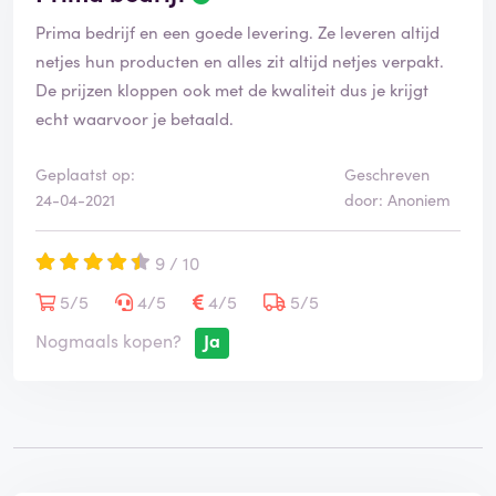
e
Prima bedrijf en een goede levering. Ze leveren altijd
o
o
netjes hun producten en alles zit altijd netjes verpakt.
r
De prijzen kloppen ook met de kwaliteit dus je krijgt
d
echt waarvoor je betaald.
e
l
i
Geplaatst op:
Geschreven
n
24-04-2021
door: Anoniem
g
i
9 / 10
s
g
5/5
4/5
4/5
5/5
e
v
Nogmaals kopen?
Ja
e
r
i
f
i
e