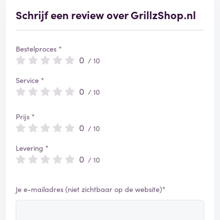
e
r
Schrijf een review over GrillzShop.nl
d
Bestelproces *
0
/ 10
Service *
0
/ 10
Prijs *
0
/ 10
Levering *
0
/ 10
Je e-mailadres (niet zichtbaar op de website)*