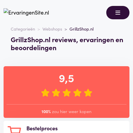
Categorieën
Webshops
GrillzShop.nl
GrillzShop.nl reviews, ervaringen en
beoordelingen
9,5
100%
zou hier weer kopen
Bestelproces