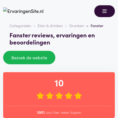
Categorieën
Eten & drinken
Dranken
Fanster
Fanster reviews, ervaringen en
beoordelingen
Bezoek de website
10
100%
zou hier weer kopen