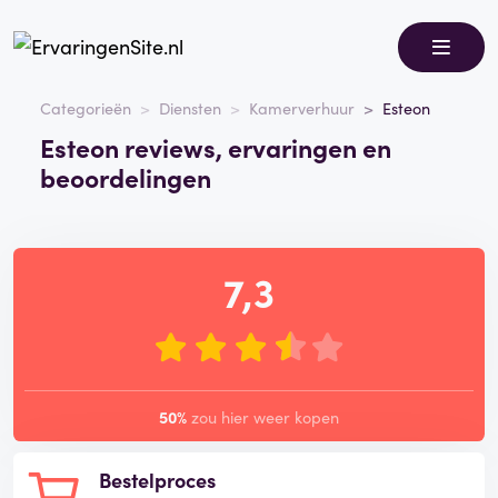
Categorieën
Diensten
Kamerverhuur
Esteon
Esteon reviews, ervaringen en
beoordelingen
7,3
50%
zou hier weer kopen
Bestelproces