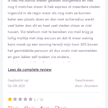
Ik heb me aantal weken geleden aangemeld en heb
nog 0 matches staan ik heb express al meerdere steden
ingevuld in de regio maar als nog niets ze kunnen
beter een plaats doen en dan mat actieradius werkt
veel beter dan dit en heel veel steden staan er niet
tussen. Via telefoon niet te bereiken via mail krijg je
lullig mailtje met slap excuus en dat ik maar weinig
kans maak op een woning terwijl mijn loon 30% boven
het gemiddelde persoon zit dus onzin niet aanmelden
en gwn lekker zelf zoeken via andere
makelaarsbedrijfen. Geen aanrader!!!
Lees de complete review
Geplaatst op:
Geschreven
02-09-2021
door: Anoniem
2 / 10
1/5
1/5
1/5
1/5