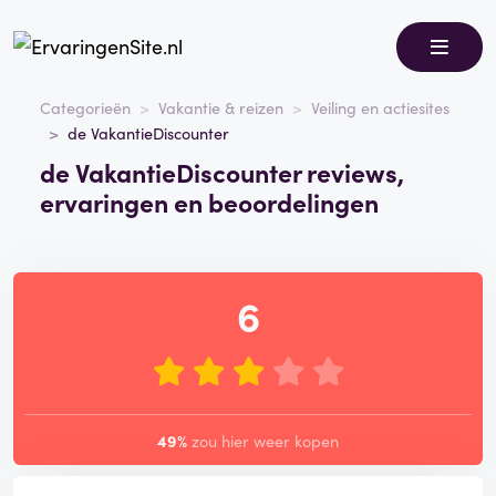
Categorieën
Vakantie & reizen
Veiling en actiesites
de VakantieDiscounter
de VakantieDiscounter reviews,
ervaringen en beoordelingen
6
49%
zou hier weer kopen