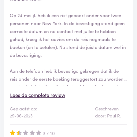
Op 24 mei jl. heb ik een rist geboekt onder voor twee
personen naar New York. In de bevestiging stond geen
correcte datum en na contact met jullie te hebben
gehad, kreeg ik het advies om de reis nogmaals te
boeken (en te betalen). Nu stond de juiste datum wel in
de bevestiging.
Aan de telefoon heb ik bevestigd gekregen dat ik de
reis onder de eerste boeking teruggestort zou worden;
want administratieve fout, het geld groeit niemand op
de rug.
Lees de complete review
Geplaatst op:
Geschreven
Het punt echter is, daarna kwam er radiostilte vanuit
29-06-2023
door: Paul R.
jullie, VakantieDiscounter. En toen ik eindelijk contact
met jullie kreeg, werd me doodleuk verteld dat ik de
3 / 10
ene reis wel kan annuleren (die van november onder