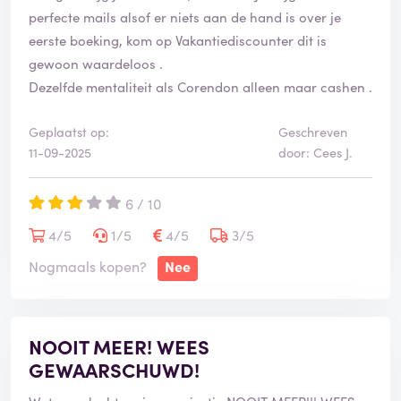
perfecte mails alsof er niets aan de hand is over je
eerste boeking, kom op Vakantiediscounter dit is
gewoon waardeloos .
Dezelfde mentaliteit als Corendon alleen maar cashen .
Geplaatst op:
Geschreven
11-09-2025
door: Cees J.
6 / 10
4/5
1/5
4/5
3/5
Nogmaals kopen?
Nee
NOOIT MEER! WEES
GEWAARSCHUWD!