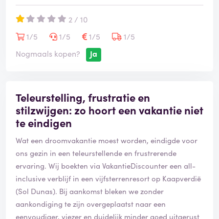
iemand van hoger hand eist kan dit niet er zou
2 / 10
niemand zijn. Maak mij niet wijs dat er geen
leidinggevende is. Daarnaast kunnen ze het geld niet
1/5
1/5
1/5
1/5
direct terugstorten dat zou met de bank te maken
Nogmaals kopen?
Ja
hebben. Bull shit! Als je deze reis niet kan aanbieden
doe dat dan ook niet!
Teleurstelling, frustratie en
Kortom BOEK HIER GEEN VAKANTIE! ALLES WORDT
stilzwijgen: zo hoort een vakantie niet
MOOIER GEMAAKT DAN HET IS! KLANTENSERVICE
te eindigen
BESTAAT NIET!
Wat een droomvakantie moest worden, eindigde voor
ons gezin in een teleurstellende en frustrerende
ervaring. Wij boekten via VakantieDiscounter een all-
inclusive verblijf in een vijfsterrenresort op Kaapverdië
(Sol Dunas). Bij aankomst bleken we zonder
aankondiging te zijn overgeplaatst naar een
eenvoudiger, viezer en duidelijk minder goed uitgerust