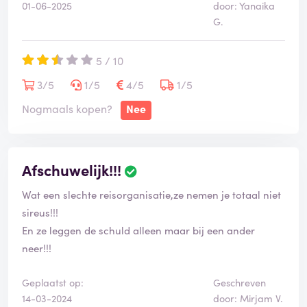
garantie voor wat je krijgt. En als er iets misgaat, sta je
01-06-2025
door: Yanaika
nodig hebt: 2x 1 uur in de wacht gehangen, maar na
G.
er alleen voor.
een uur word je eruit gesmeten. Mails worden extreem
traag of met AI beantwoord, je krijgt 5 verschillende
5 / 10
contactpersonen en moet telkens opnieuw je verhaal
doen. Maar er is iets wat alle medewerkers perfect
3/5
1/5
4/5
1/5
onder de knie hebben: rond de pot draaien en vooral
Nogmaals kopen?
Nee
geen antwoord verstrekken. Legio mails verder heb ik
nog steeds geen concrete uitleg over hoe het komt dat
zij iets aanprijzen wat niet eens bestaat... 1 keer, nooit
Afschuwelijk!!!
meer via Vakantiediscounter.
Wat een slechte reisorganisatie,ze nemen je totaal niet
sireus!!!
En ze leggen de schuld alleen maar bij een ander
neer!!!
Geplaatst op:
Geschreven
14-03-2024
door: Mirjam V.