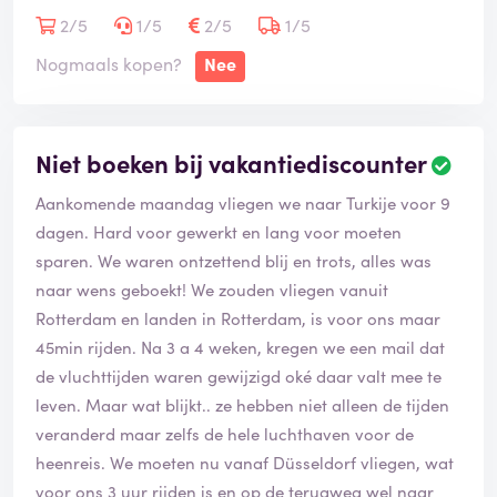
boekingsnummer) maar dan moest ik wel 1390,-
2/5
1/5
2/5
1/5
betalen.
Nogmaals kopen?
Nee
Dat is:
1. niet wat er met mij is afgesproken
Niet boeken bij vakantiediscounter
2. Een bedrag wat niet in verhouding staat met de prijs
van de reis die inmiddels al twee keer betaald is
Aankomende maandag vliegen we naar Turkije voor 9
dagen. Hard voor gewerkt en lang voor moeten
Ik begrijp heus dat er kosten zitten aan het annuleren
sparen. We waren ontzettend blij en trots, alles was
van een reis, en daar wil ik graag in meedenken. Maar
naar wens geboekt! We zouden vliegen vanuit
eerder genoemd bedrag staat niet in verhouding, zeker
Rotterdam en landen in Rotterdam, is voor ons maar
niet gezien het nog een halfjaar duurt voordat deze
45min rijden. Na 3 a 4 weken, kregen we een mail dat
reis begint en deze reis dus door een ander evengoed
de vluchttijden waren gewijzigd oké daar valt mee te
geboekt kan worden.
leven. Maar wat blijkt.. ze hebben niet alleen de tijden
veranderd maar zelfs de hele luchthaven voor de
En dan gewoon niets horen op mijn vraag/mail.. Alleen
heenreis. We moeten nu vanaf Düsseldorf vliegen, wat
een ontvangstbevestiging, we zijn inmiddels al 2 weken
voor ons 3 uur rijden is en op de terugweg wel naar