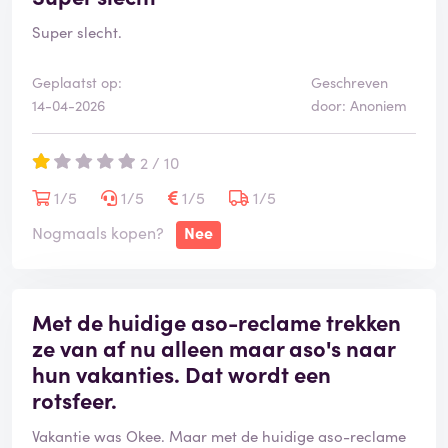
De vlonder bij het zwembad onder overkapping ziet er
Super slecht.
ook niet uit
In perama niks te doen
Geplaatst op:
Geschreven
Wel beneden 2 griekse restaurants
14-04-2026
door: Anoniem
Buiten om het hotel stonk het naar putlucht
Animatie is er bijna niet
2 / 10
Er lopen 2 jonge knullen rond nou wat die doen geen
idee en iedereen spreekt frans
1/5
1/5
1/5
1/5
Wij zaten zowiezo als 2 nederlanders tussen allemaal
Nogmaals kopen?
Nee
fransen en polen
Animatie die er was stelde niks voor was ook frans
Voor kinderen weinig te doen
Met de huidige aso-reclame trekken
Dus als je beetje van luxe houd zeker niet dit hotel
ze van af nu alleen maar aso's naar
boeken en laat je niet gek maken door de fotoos
hun vakanties. Dat wordt een
Je moet echt een auto hebben wil je wat zien
rotsfeer.
Tip bij unocars vlakbij vliegveld ze komen je halen en
brengen je terug en niet duur nou ja in mei dan
Vakantie was Okee. Maar met de huidige aso-reclame