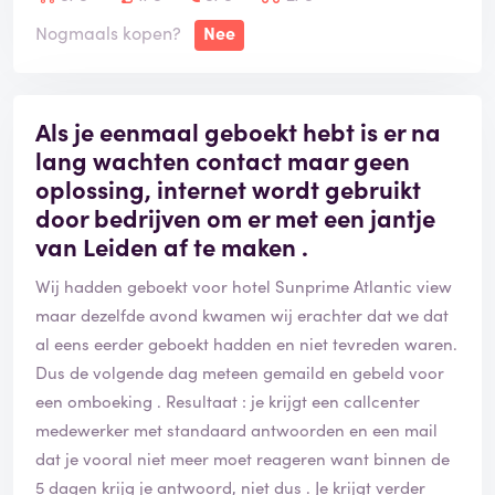
compensatie voor het ongemak. Dit was de eerste en
Nogmaals kopen?
Nee
ook laatste keer dat we hebben geboekt bij de
vakantiediscounter. De service is echt slecht, de
bereikbaarheid van de medewerkers op de bestemming
Als je eenmaal geboekt hebt is er na
is heel erg slecht. Gedoe na de vakantie om
lang wachten contact maar geen
compensatie te krijgen.🤬Volgende keer toch maar
oplossing, internet wordt gebruikt
weer bij een echt reisbureau boeken.
door bedrijven om er met een jantje
van Leiden af te maken .
Wij hadden geboekt voor hotel Sunprime Atlantic view
maar dezelfde avond kwamen wij erachter dat we dat
al eens eerder geboekt hadden en niet tevreden waren.
Dus de volgende dag meteen gemaild en gebeld voor
een omboeking . Resultaat : je krijgt een callcenter
medewerker met standaard antwoorden en een mail
dat je vooral niet meer moet reageren want binnen de
5 dagen krijg je antwoord, niet dus . Je krijgt verder