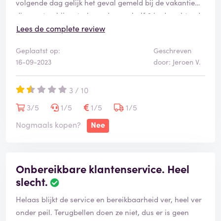
volgende dag gelijk het geval gemeld bij de vakantie
teleurstellende klantenservice.
discounter ,bij vertrek werden we half 6 in de ochtend
opgehaald, dus dag 3 ook weg. Vakantie was 4400
Lees de complete review
euro voor 8 dagen waarvan we er maar 6 geweest zijn
Geplaatst op:
Geschreven
en 1 dag was iedereen helemaal kapot.
16-09-2023
door: Jeroen V.
Ook hebben we een verkeerde ophaal plaats door
gekregen , dankzij personeel van het hotel is dit goed
3 / 10
gekomen . Toen we eenmaal terug kwamen in
Nederland weer meerdere malen contact gezocht met
3/5
1/5
1/5
1/5
de vakantie discounter, maar zeer onbeschoft, geen
Nogmaals kopen?
Nee
bericht terug , telefoon word niet opgenomen,
Vakantie discounter geeft nergens gehoor aan ,dus taxi
ook niet vergoed, aangetekende brief geschreven, die
Onbereikbare klantenservice. Heel
hebben ze opengemaakt en zo weer terug gestuurd.
slecht.
Wat een onbeschoft, waardeloos bedrijf is dit !!!! Wees
gewaarschuwd!!!
Helaas blijkt de service en bereikbaarheid ver, heel ver
onder peil. Terugbellen doen ze niet, dus er is geen