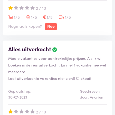
Na enkele dagen mochten we naar een ander hotel,
2 / 10
maar dat was dus niet raadzaam volgens de reisleider
die er ok niets van begreep.
1/5
1/5
1/5
1/5
Uiteindelijk natuurlijk een klacht ingediend maar daar
Nogmaals kopen?
Nee
wordt botweg niet op gereageerd, slechts bevestigd.
Nooit meer boeken bij dit bedrijf!!!!!!!!!
Alles uitverkocht
Mooie vakanties voor aantrekkelijke prijzen. Als ik wil
boeken is de reis uitverkocht. En niet 1 vakantie nee wel
meerdere.
Laat uitverkochte vakanties niet zien!! Clickbait!
Geplaatst op:
Geschreven
30-07-2023
door: Anoniem
2 / 10