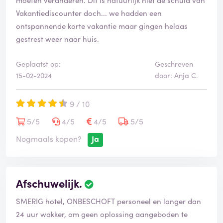
Vakantiediscounter doch... we hadden een
ontspannende korte vakantie maar gingen helaas
gestrest weer naar huis.
Geplaatst op:
Geschreven
15-02-2024
door: Anja C.
9 / 10
5/5
4/5
4/5
5/5
Nogmaals kopen?
Ja
Afschuwelijk.
SMERIG hotel, ONBESCHOFT personeel en langer dan
24 uur wakker, om geen oplossing aangeboden te