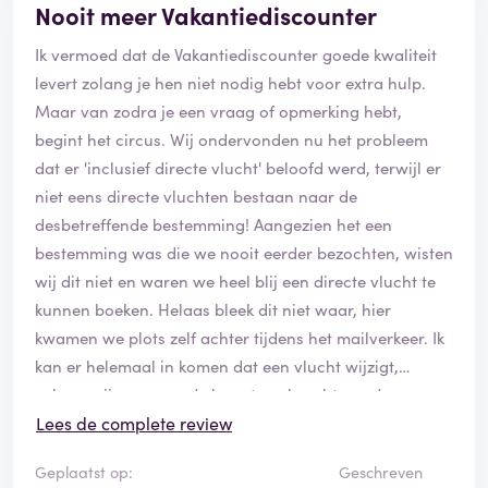
Nooit meer Vakantiediscounter
van de situatie, geen menselijk contact. Zelfs na
juridische stappen bleef het stil.
Ik vermoed dat de Vakantiediscounter goede kwaliteit
levert zolang je hen niet nodig hebt voor extra hulp.
Het meest wrange? Een marketingmail maanden later
Maar van zodra je een vraag of opmerking hebt,
met de vraag of we "opnieuw naar Suneo Dunas
begint het circus. Wij ondervonden nu het probleem
wilden gaan"… Alsof dat ooit onze bedoeling was.
dat er 'inclusief directe vlucht' beloofd werd, terwijl er
niet eens directe vluchten bestaan naar de
Kortom:
desbetreffende bestemming! Aangezien het een
bestemming was die we nooit eerder bezochten, wisten
- Grote mismatch tussen boeking en werkelijkheid
wij dit niet en waren we heel blij een directe vlucht te
- Ernstige gebreken in hygiëne en veiligheid
kunnen boeken. Helaas bleek dit niet waar, hier
- Onpersoonlijke, ontwijkende klantenservice
kwamen we plots zelf achter tijdens het mailverkeer. Ik
- Geen regie of verantwoordelijkheid vanuit
kan er helemaal in komen dat een vlucht wijzigt,
VakantieDiscounter
zolang wij ervan op de hoogte gebracht worden.
Echter iets beloven dat niet bestaat, dat is puur
Lees de complete review
Ik deel deze ervaring in de hoop anderen te
bedrog. Zoals hieronder reeds een aantal keer vermeld
waarschuwen. Wat je online boekt, is kennelijk geen
Geplaatst op:
Geschreven
werd, zijn zij nagenoeg onbereikbaar wanneer je hen