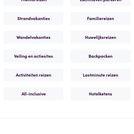
Strandvakanties
Familiereizen
Wandelvakanties
Huwelijksreizen
Veiling en actiesites
Backpacken
Activiteiten reizen
Lastminute reizen
All-inclusive
Hotelketens