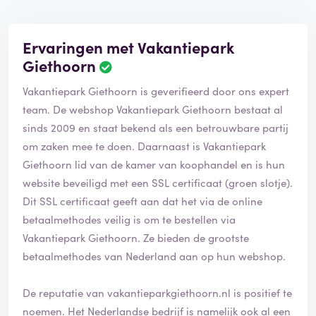
Ervaringen met Vakantiepark
Giethoorn
B
e
Vakantiepark Giethoorn is geverifieerd door ons expert
o
o
team. De webshop Vakantiepark Giethoorn bestaat al
r
sinds 2009 en staat bekend als een betrouwbare partij
d
om zaken mee te doen. Daarnaast is Vakantiepark
e
Giethoorn lid van de kamer van koophandel en is hun
l
i
website beveiligd met een SSL certificaat (groen slotje).
n
Dit SSL certificaat geeft aan dat het via de online
g
betaalmethodes veilig is om te bestellen via
i
Vakantiepark Giethoorn. Ze bieden de grootste
s
g
betaalmethodes van Nederland aan op hun webshop.
e
v
De reputatie van vakantieparkgiethoorn.nl is positief te
e
noemen. Het Nederlandse bedrijf is namelijk ook al een
r