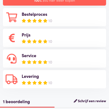
100%
zou hier weer kopen
Bestelproces
10
Prijs
10
Service
10
Levering
10
1 beoordeling
Schrijf een review