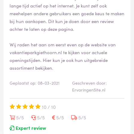
i
lange tijd actief op het internet. Je kunt zelf ook
f
meehelpen andere gebruikers een goede keus te maken
i
bij hun aankopen. Dit kun je doen door een review
e
achter te laten op deze pagina.
e
r
d
Wij raden het aan om eerst even op de website van
vakantieparkgiethoorn.nl te kijken voor actuele
openingstijden. Hier kun je ook hun uitgebreide
assortiment bekijken.
Geplaatst op: 08-03-2021
Geschreven door:
ErvaringenSite.nl
10 / 10
5/5
5/5
5/5
5/5
Expert review