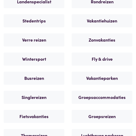
Landenspecialist
Rondreizen
Stedentrips
Vakantiehuizen
Verre reizen
Zonvakanties
Wintersport
Fly & drive
Busreizen
Vakantieparken
Singlereizen
Groepsaccommodaties
Fietsvakanties
Groepsreizen
Themareizen
Luchthaven parkeren