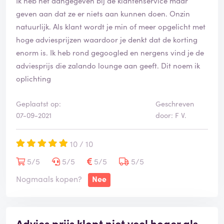
Ik heb het aangegeven bij de klantenservice maar
geven aan dat ze er niets aan kunnen doen. Onzin
natuurlijk. Als klant wordt je min of meer opgelicht met
hoge adviesprijzen waardoor je denkt dat de korting
enorm is. Ik heb rond gegoogled en nergens vind je de
adviesprijs die zalando lounge aan geeft. Dit noem ik
oplichting
Geplaatst op:
Geschreven
07-09-2021
door: F V.
10 / 10
5/5
5/5
5/5
5/5
Nogmaals kopen?
Nee
Advies prijs klopt niet veel hoger als