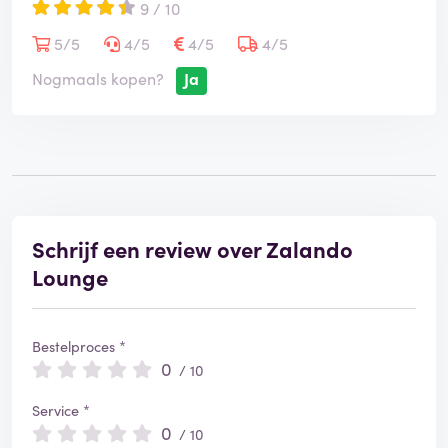
9 / 10
5/5
4/5
4/5
4/5
Nogmaals kopen?
Ja
Schrijf een review over Zalando
Lounge
Bestelproces *
0
/ 10
Service *
0
/ 10