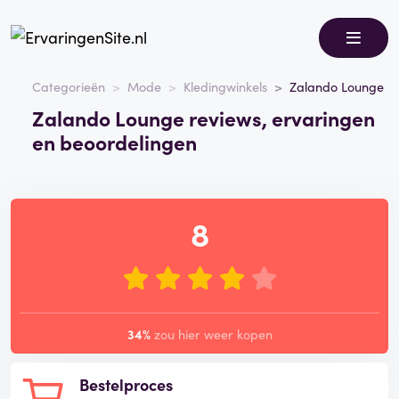
Categorieën
Mode
Kledingwinkels
Zalando Lounge
Zalando Lounge reviews, ervaringen
en beoordelingen
8
34%
zou hier weer kopen
Bestelproces