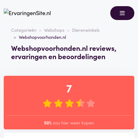
Categorieën
Webshops
Dierenwinkels
Webshopvoorhonden.nl
Webshopvoorhonden.nl reviews,
ervaringen en beoordelingen
7
50%
zou hier weer kopen