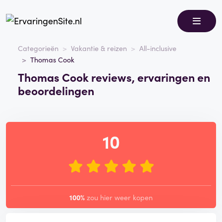
Categorieën
Vakantie & reizen
All-inclusive
Thomas Cook
Thomas Cook reviews, ervaringen en
beoordelingen
10
100%
zou hier weer kopen