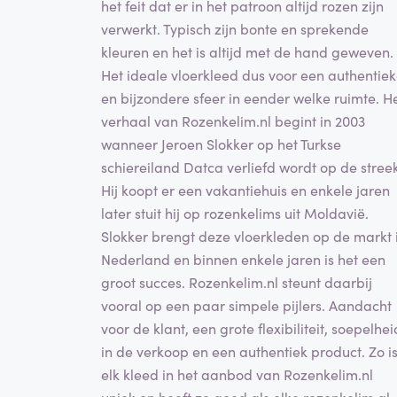
het feit dat er in het patroon altijd rozen zijn
verwerkt. Typisch zijn bonte en sprekende
kleuren en het is altijd met de hand geweven.
Het ideale vloerkleed dus voor een authentie
en bijzondere sfeer in eender welke ruimte. H
verhaal van Rozenkelim.nl begint in 2003
wanneer Jeroen Slokker op het Turkse
schiereiland Datca verliefd wordt op de streek
Hij koopt er een vakantiehuis en enkele jaren
later stuit hij op rozenkelims uit Moldavië.
Slokker brengt deze vloerkleden op de markt 
Nederland en binnen enkele jaren is het een
groot succes. Rozenkelim.nl steunt daarbij
vooral op een paar simpele pijlers. Aandacht
voor de klant, een grote flexibiliteit, soepelhei
in de verkoop en een authentiek product. Zo i
elk kleed in het aanbod van Rozenkelim.nl
uniek en heeft zo goed als elke rozenkelim al