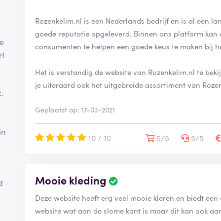
Rozenkelim.nl is een Nederlands bedrijf en is al een lang
goede reputatie opgeleverd. Binnen ons platform kan 
ke
consumenten te helpen een goede keus te maken bij h
et
Het is verstandig de website van Rozenkelim.nl te beki
je uiteraard ook het uitgebreide assortiment van Rozen
.
Geplaatst op: 17-03-2021
in
10 / 10
5/5
5/5
Mooie kleding
B
d
e
s
Deze website heeft erg veel mooie kleren en biedt een
o
o
website wat aan de slome kant is maar dit kan ook aan 
r