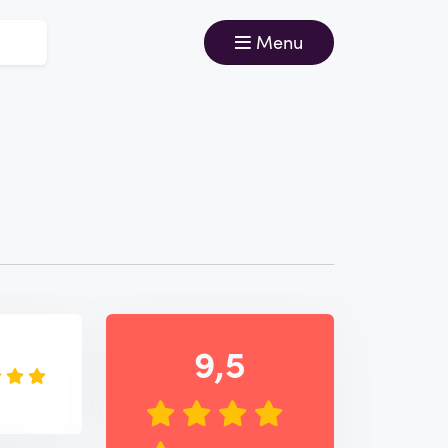
Menu
e
9,5