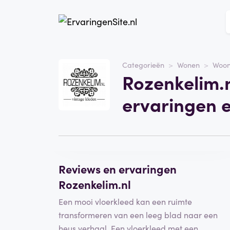
Website
Rozenkelim.nl
Categorieën
Wonen
Woon
Rozenkelim.n
Categorie
Wonen
ervaringen 
Schrijf een beoordeling
Reviews en ervaringen
Rozenkelim.nl
Een mooi vloerkleed kan een ruimte
transformeren van een leeg blad naar een
heus verhaal. Een vloerkleed met een