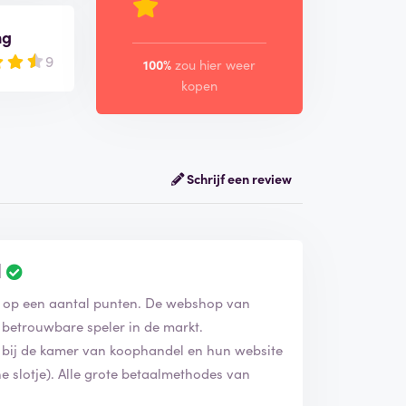
ng
9
100%
zou hier weer
kopen
Schrijf een review
l
B
e
rd op een aantal punten. De webshop van
o
o
n betrouwbare speler in de markt.
r
n bij de kamer van koophandel en hun website
d
ne slotje). Alle grote betaalmethodes van
e
l