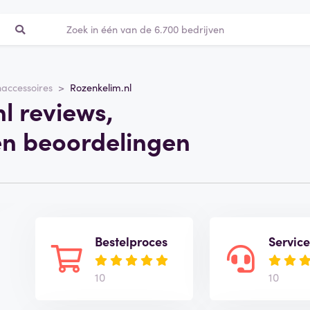
accessoires
Rozenkelim.nl
l reviews,
en beoordelingen
Bestelproces
Servic
10
10