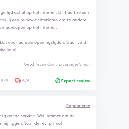
i
n
e tijd actief op het internet. Dit heeft ze een
g
ook jij een review achterlaten om zo andere
i
un aankopen op het internet.
s
g
e
jken voor actuele openingstijden. Daar vind
v
kelim.nl.
e
r
i
Geschreven door: ErvaringenSite.nl
f
i
5/5
5/5
Expert review
e
e
r
d
Rapporteren
 erg goede service. Wel jammer dat de
mij liggen. Voor de rest prima!