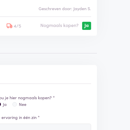
Geschreven door: Jayden S.
Nogmaals kopen?
Ja
5
4/5
ou je hier nogmaals kopen? *
Ja
Nee
e ervaring in één zin *