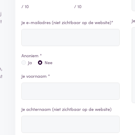
/ 10
/ 10
j
J
t
Je e-mailadres (niet zichtbaar op de website)*
Anoniem *
Ja
Nee
m,
st
Je voornaam *
Je achternaam (niet zichtbaar op de website)