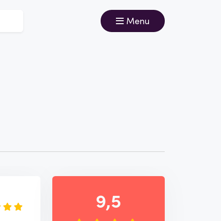
Menu
e
9,5