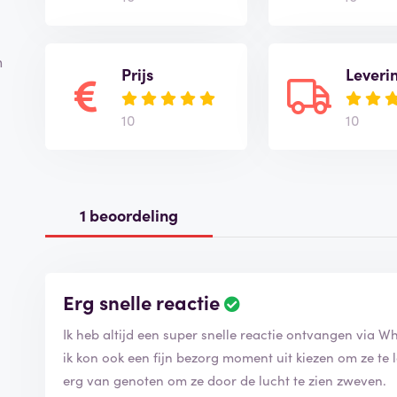
n
Prijs
Leveri
10
10
1 beoordeling
Erg snelle reactie
B
e
Ik heb altijd een super snelle reactie ontvangen via
o
o
ik kon ook een fijn bezorg moment uit kiezen om ze te
r
erg van genoten om ze door de lucht te zien zweven.
d