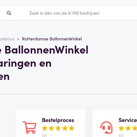
adeaus
Rotterdamse BallonnenWinkel
 BallonnenWinkel
aringen en
en
Bestelproces
Servic
10
10