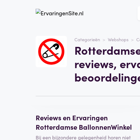
Categorieën
Webshops
C
Website
Rotterdamse
Rotterdamse
BallonnenWinkel
reviews, erv
Categorie
Webshops
beoordeling
Schrijf een beoordeling
Reviews en Ervaringen
Rotterdamse BallonnenWinkel
Bij een bijzondere gelegenheid horen niet