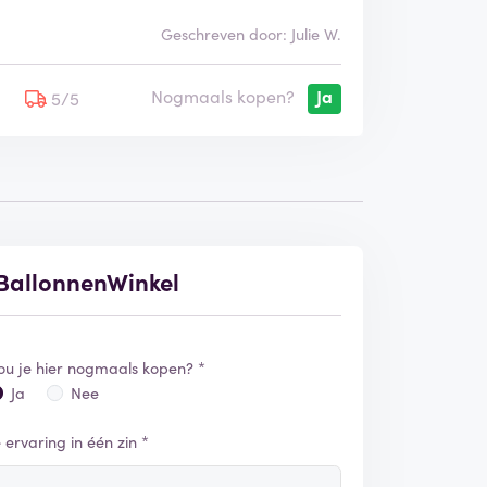
Geschreven door: Julie W.
Nogmaals kopen?
Ja
5
5/5
 BallonnenWinkel
ou je hier nogmaals kopen? *
Ja
Nee
e ervaring in één zin *