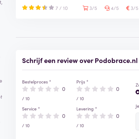
t,
7 / 10
3/5
4/5
3/
e
Schrijf een review over Podobrace.nl
e
Bestelproces *
Prijs *
Z
0
0
t
/ 10
/ 10
J
Service *
Levering *
0
0
s
/ 10
/ 10