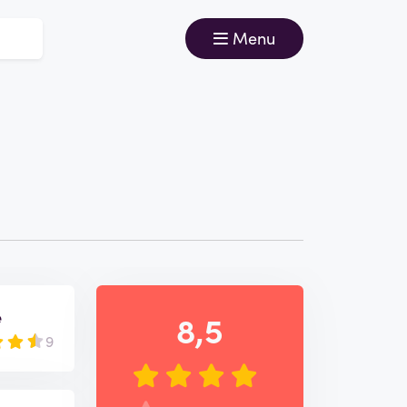
Menu
e
8,5
9