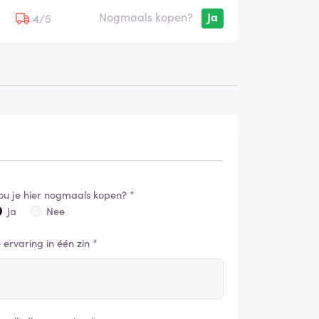
Nogmaals kopen?
Ja
5
4/5
ou je hier nogmaals kopen? *
Ja
Nee
e ervaring in één zin *