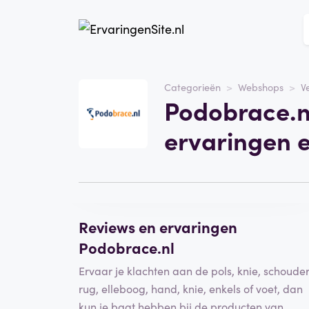
Website
Podobrace.nl
Categorieën
Webshops
V
Podobrace.nl
Categorie
Webshops
ervaringen 
Schrijf een beoordeling
Reviews en ervaringen
Podobrace.nl
Ervaar je klachten aan de pols, knie, schouder
rug, elleboog, hand, knie, enkels of voet, dan
kun je baat hebben bij de producten van