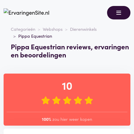
Categorieën
Webshops
Dierenwinkels
Pippa Equestrian
Pippa Equestrian reviews, ervaringen
en beoordelingen
10
100%
zou hier weer kopen