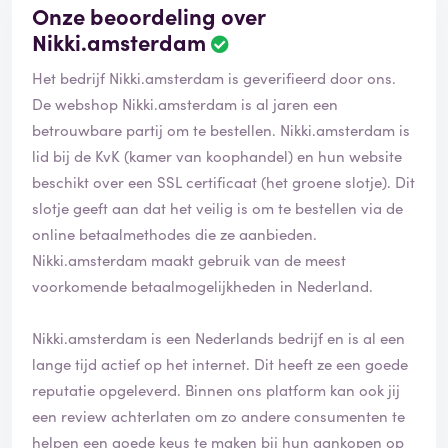
Onze beoordeling over
Nikki.amsterdam
B
e
Het bedrijf Nikki.amsterdam is geverifieerd door ons.
o
o
De webshop Nikki.amsterdam is al jaren een
r
betrouwbare partij om te bestellen. Nikki.amsterdam is
d
lid bij de KvK (kamer van koophandel) en hun website
e
beschikt over een SSL certificaat (het groene slotje). Dit
l
i
slotje geeft aan dat het veilig is om te bestellen via de
n
online betaalmethodes die ze aanbieden.
g
Nikki.amsterdam maakt gebruik van de meest
i
voorkomende betaalmogelijkheden in Nederland.
s
g
e
Nikki.amsterdam is een Nederlands bedrijf en is al een
v
lange tijd actief op het internet. Dit heeft ze een goede
e
reputatie opgeleverd. Binnen ons platform kan ook jij
r
i
een review achterlaten om zo andere consumenten te
f
helpen een goede keus te maken bij hun aankopen op