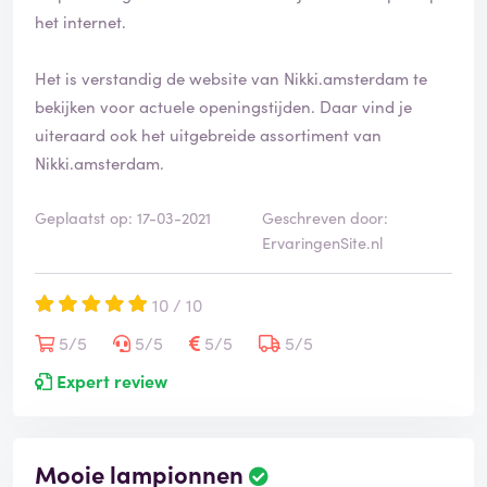
i
het internet.
e
e
Het is verstandig de website van Nikki.amsterdam te
r
d
bekijken voor actuele openingstijden. Daar vind je
uiteraard ook het uitgebreide assortiment van
Nikki.amsterdam.
Geplaatst op: 17-03-2021
Geschreven door:
ErvaringenSite.nl
10 / 10
5/5
5/5
5/5
5/5
Expert review
Mooie lampionnen
B