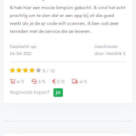
e
Ik heb hier een mooie lampion gekocht. Ik vind het echt
o
o
prachtig om te zien dat er een app bij zit die goed
r
werkt als je de qr code wilt scannen. Ik ben ook zeer
d
tevreden met de service die ze leveren.
e
l
i
Geplaatst op:
Geschreven
n
24-04-2021
door: Hendrik V.
g
i
8 / 10
s
g
4/5
3/5
5/5
4/5
e
v
Nogmaals kopen?
Ja
e
r
i
f
i
e
e