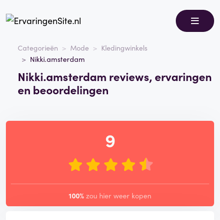
Categorieën
Mode
Kledingwinkels
Nikki.amsterdam
Nikki.amsterdam reviews, ervaringen
en beoordelingen
9
100%
zou hier weer kopen