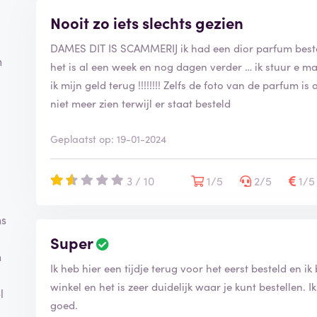
e
r
Nooit zo iets slechts gezien
i
f
DAMES DIT IS SCAMMERIJ ik had een dior parfum beste
n
i
het is al een week en nog dagen verder … ik stuur e ma
e
ik mijn geld terug !!!!!!!! Zelfs de foto van de parfum i
e
niet meer zien terwijl er staat besteld
r
d
Geplaatst op: 19-01-2024
3 / 10
1/5
2/5
1/
ns
Super
B
e
n
Ik heb hier een tijdje terug voor het eerst besteld en ik
o
o
winkel en het is zeer duidelijk waar je kunt bestellen. 
l
r
goed.
d