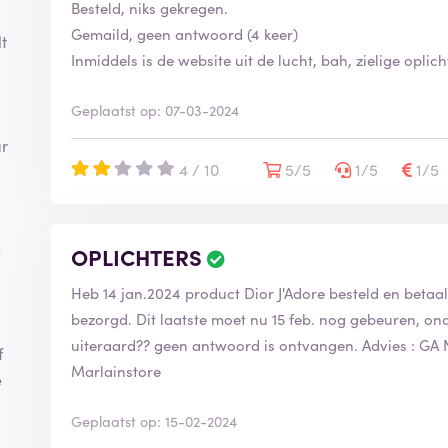
Besteld, niks gekregen.
i
f
Gemaild, geen antwoord (4 keer)
t
i
Inmiddels is de website uit de lucht, bah, zielige oplic
e
e
Geplaatst op: 07-03-2024
r
d
ar
4 / 10
5/5
1/5
1/5
h
n
OPLICHTERS
B
e
Heb 14 jan.2024 product Dior J'Adore besteld en beta
o
o
bezorgd. Dit laatste moet nu 15 feb. nog gebeuren, o
r
uiteraard?? geen antwoord is ontvangen. Advies : G
f
d
Marlainstore
e
e
l
i
Geplaatst op: 15-02-2024
n