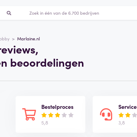
obby
Marlaine.nl
reviews,
en beoordelingen
Bestelproces
Service
5,8
3,8