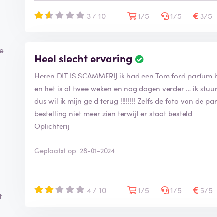
g
3 / 10
1/5
1/5
3/5
i
s
g
e
ie
Heel slecht ervaring
B
v
e
e
Heren DIT IS SCAMMERIJ ik had een Tom ford parfum b
o
r
o
en het is al twee weken en nog dagen verder … ik stuur
i
r
f
dus wil ik mijn geld terug !!!!!!!! Zelfs de foto van de 
d
i
bestelling niet meer zien terwijl er staat besteld
e
e
Oplichterij
l
e
i
r
n
d
Geplaatst op: 28-01-2024
g
i
s
g
4 / 10
1/5
1/5
5/5
t
e
v
n