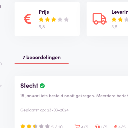
t
Prijs
Leveri
5,8
3,5
7 beoordelingen
n
Slecht
B
r
e
18 januari iets besteld nooit gekregen. Meerdere beri
o
o
r
Geplaatst op: 23-03-2024
d
e
l
5 / 10
4/5
1/5
4/5