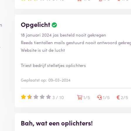
i
n
g
i
Opgelicht
B
n
s
e
g
18 januari 2024 jas besteld nooit gekregen
o
e
o
Reeds tientallen mails gestuurd nooit antwoord gekre
v
r
r
Website is uit de lucht
e
d
r
e
Triest bedrijf stelletjes oplichters
i
l
f
i
i
n
Geplaatst op: 09-03-2024
e
g
e
i
r
s
3 / 10
1/5
1/5
2/5
d
g
e
v
e
Bah, wat een oplichters!
r