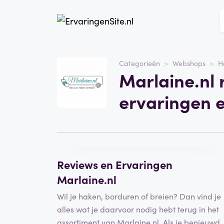
Website
Marlaine.nl
Categorieën
Webshops
H
Marlaine.nl 
Categorie
Webshops
ervaringen 
Schrijf een beoordeling
Reviews en Ervaringen
Marlaine.nl
Wil je haken, borduren of breien? Dan vind je
alles wat je daarvoor nodig hebt terug in het
assortiment van Marlaine.nl. Als je benieuwd