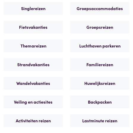
Singlereizen
Groepsaccommodaties
Fietsvakanties
Groepsreizen
Themareizen
Luchthaven parkeren
Strandvakanties
Familiereizen
Wandelvakanties
Huwelijksreizen
Veiling en actiesites
Backpacken
Activiteiten reizen
Lastminute reizen