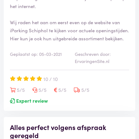
e
het internet.
e
r
d
Wij raden het aan om eerst even op de website van
iParking Schiphol te kijken voor actuele openingstijden.
Hier kun je ook hun uitgebreide assortiment bekijken.
Geplaatst op: 05-03-2021
Geschreven door:
ErvaringenSite.nl
10 / 10
5/5
5/5
5/5
5/5
Expert review
Alles perfect volgens afspraak
geregeld