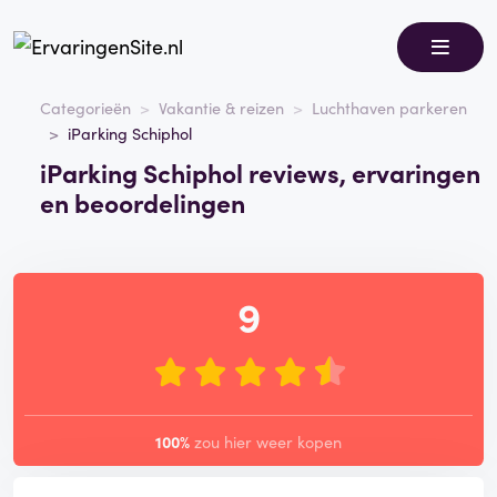
Categorieën
Vakantie & reizen
Luchthaven parkeren
iParking Schiphol
iParking Schiphol reviews, ervaringen
en beoordelingen
9
100%
zou hier weer kopen