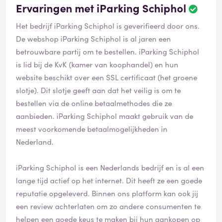
Ervaringen met iParking Schiphol
B
e
Het bedrijf iParking Schiphol is geverifieerd door ons.
o
o
De webshop iParking Schiphol is al jaren een
r
betrouwbare partij om te bestellen. iParking Schiphol
d
is lid bij de KvK (kamer van koophandel) en hun
e
website beschikt over een SSL certificaat (het groene
l
i
slotje). Dit slotje geeft aan dat het veilig is om te
n
bestellen via de online betaalmethodes die ze
g
aanbieden. iParking Schiphol maakt gebruik van de
i
meest voorkomende betaalmogelijkheden in
s
g
Nederland.
e
v
iParking Schiphol is een Nederlands bedrijf en is al een
e
lange tijd actief op het internet. Dit heeft ze een goede
r
i
reputatie opgeleverd. Binnen ons platform kan ook jij
f
een review achterlaten om zo andere consumenten te
i
helpen een goede keus te maken bij hun aankopen op