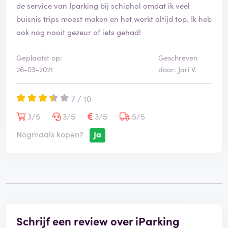
r
o
de service van Iparking bij schiphol omdat ik veel
d
r
buisnis trips moest maken en het werkt altijd top. Ik heb
d
ook nog nooit gezeur of iets gehad!
e
l
i
Geplaatst op:
Geschreven
n
26-03-2021
door: Jari V.
g
i
7 / 10
s
g
3/5
3/5
3/5
5/5
e
v
Nogmaals kopen?
Ja
e
r
i
f
i
e
e
r
Schrijf een review over iParking