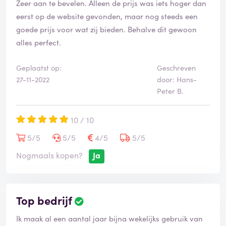
Zeer aan te bevelen. Alleen de prijs was iets hoger dan
o
o
eerst op de website gevonden, maar nog steeds een
r
goede prijs voor wat zij bieden. Behalve dit gewoon
d
alles perfect.
e
l
i
Geplaatst op:
Geschreven
n
27-11-2022
door: Hans-
g
Peter B.
i
s
10 / 10
g
e
5/5
5/5
4/5
5/5
v
e
Nogmaals kopen?
Ja
r
i
f
i
Top bedrijf
B
e
e
e
Ik maak al een aantal jaar bijna wekelijks gebruik van
o