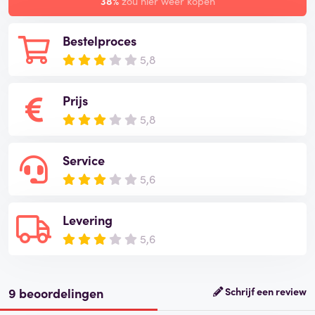
38%
zou hier weer kopen
Bestelproces
5,8
Prijs
5,8
Service
5,6
Levering
5,6
9 beoordelingen
Schrijf een review