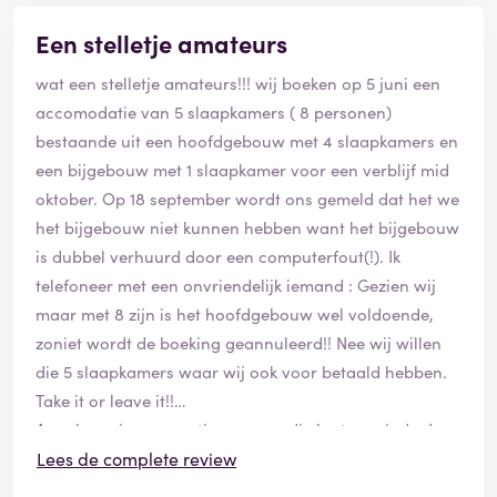
Een stelletje amateurs
wat een stelletje amateurs!!! wij boeken op 5 juni een
accomodatie van 5 slaapkamers ( 8 personen)
bestaande uit een hoofdgebouw met 4 slaapkamers en
een bijgebouw met 1 slaapkamer voor een verblijf mid
oktober. Op 18 september wordt ons gemeld dat het we
het bijgebouw niet kunnen hebben want het bijgebouw
is dubbel verhuurd door een computerfout(!). Ik
telefoneer met een onvriendelijk iemand : Gezien wij
maar met 8 zijn is het hoofdgebouw wel voldoende,
zoniet wordt de boeking geannuleerd!! Nee wij willen
die 5 slaapkamers waar wij ook voor betaald hebben.
Take it or leave it!!
Annuleren is geen optie meer op die korte periode dus
we slikken het maar, twee ontevreden gezichten!
Lees de complete review
Er zal ons 375 euro worden terugbetaald die we na 3