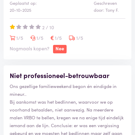
Geplaatst op:
Geschreven
weken nog altijd niet hebben gekregen. Na reklamatie
20-10-2025
door: Tony F.
krijgen we te horen dat het slechts 286 euro zal zijn
(computerfout?) en dat het gestort zal worden.
2 / 10
1/5
1/5
1/5
1/5
Nogmaals kopen?
Nee
Niet professioneel-betrouwbaar
Ons gezellige familieweekend begon én eindigde in
mineur..
Bij aankomst was het bedlinnen, waarvoor we op
voorhand betaalden, niet aanwezig. Na meerdere
malen VRBO te bellen, kregen we na enige tijd eindelijk
iemand aan de lijn. Conclusie: er was een vergissing
gebeurd en we moesten het bedlinnen maar zelf gaan