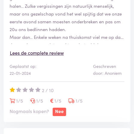
halen.. Zulke vergissingen zijn natuurlijk menselijk,
maar ons gezelschap vond het wel spijtig dat we onze
eerste avond samen moesten onderbreken en pas om
20u ons bedlinnen hadden.
Maar dan.. Enkele weken na thuiskomst viel me op dat
de waarborg nog niet werd terugbetaald door
Schoonzicht Holiday (het adres waar we de sleutel van
Lees de complete review
onze huurwoning moest ophalen). Na meerde e-mails
Geplaatst op:
Geschreven
die onbeantwoord bleven, kreeg ik uiteindelijk een
22-01-2024
door: Anoniem
antwoord: de waarborg werd niet terugbetaald omdat
er extra schoonmaakkosten gemaakt moesten worden
2 / 10
omdat het bedlinnen door ons niet werd afgehaald.
Daar wist ik helemaal niets van af! In het contract en
1/5
1/5
1/5
1/5
de algemene voorwaarden werd hier echter niets over
Nogmaals kopen?
Nee
vermeld én het werd ons eveneens nooit mondeling
meegedeeld. Ik werd gewezen op een complex systeem
van verschillende ondernemingen en hun bijbehorende