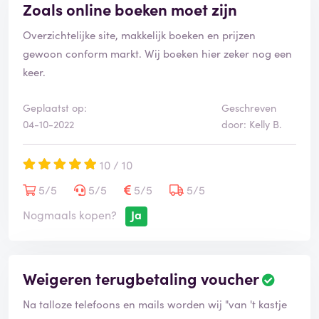
Zoals online boeken moet zijn
algemene voorwaarden: Schoonzicht, Zeeland én
VRBO, terwijl ik enkel maar een reservatie met VRBO
Overzichtelijke site, makkelijk boeken en prijzen
had gemaakt..
gewoon conform markt. Wij boeken hier zeker nog een
keer.
Mijn tip voor toekomstige gasten: bestel geen
bedlinnen op voorhand en bespaar u 110 euro..!
Geplaatst op:
Geschreven
04-10-2022
door: Kelly B.
10 / 10
5/5
5/5
5/5
5/5
Nogmaals kopen?
Ja
Weigeren terugbetaling voucher
Na talloze telefoons en mails worden wij "van 't kastje