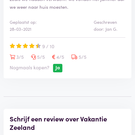
we weer naar huis moesten.
Geplaatst op:
Geschreven
28-03-2021
door: Jan G.
9 / 10
3/5
5/5
4/5
5/5
Nogmaals kopen?
Ja
Schrijf een review over Vakantie
Zeeland