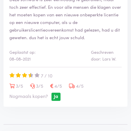
o
o
toch zeer effectief. En voor alle mensen die klagen over
r
het moeten kopen van een nieuwe onbeperkte licentie
d
op een nieuwe computer, als u de
e
gebruikerslicentieovereenkomst had gelezen, had u dit
l
i
geweten. dus het is echt jouw schuld.
n
g
Geplaatst op:
Geschreven
i
08-08-2021
door: Lars W.
s
g
e
7 / 10
v
3/5
3/5
4/5
4/5
e
r
Nogmaals kopen?
Ja
i
f
i
e
e
r