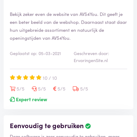
e
e
Bekijk zeker even de website van AVS4You. Dit geeft je
r
d
een beter beeld van de webshop. Daarnaast staat daar
hun uitgebreide assortiment en natuurlijk de
openingstijden van AVS4You.
Geplaatst op: 05-03-2021
Geschreven door:
ErvaringenSite.nl
10 / 10
5/5
5/5
5/5
5/5
Expert review
Eenvoudig te gebruiken
B
e
Deze software is zeer eenvoudig te gebruiken, maar