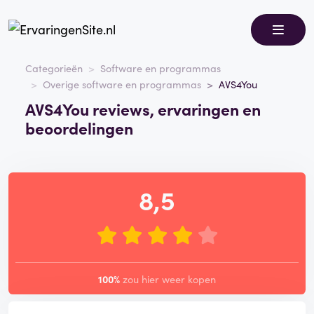
Categorieën
Software en programmas
Overige software en programmas
AVS4You
AVS4You reviews, ervaringen en
beoordelingen
8,5
100%
zou hier weer kopen