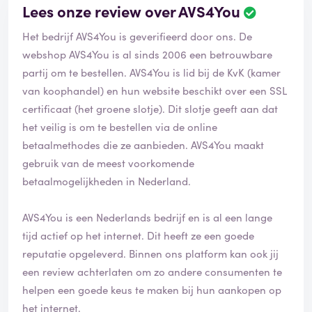
Lees onze review over AVS4You
B
e
Het bedrijf AVS4You is geverifieerd door ons. De
o
o
webshop AVS4You is al sinds 2006 een betrouwbare
r
partij om te bestellen. AVS4You is lid bij de KvK (kamer
d
van koophandel) en hun website beschikt over een SSL
e
certificaat (het groene slotje). Dit slotje geeft aan dat
l
i
het veilig is om te bestellen via de online
n
betaalmethodes die ze aanbieden. AVS4You maakt
g
gebruik van de meest voorkomende
i
betaalmogelijkheden in Nederland.
s
g
e
AVS4You is een Nederlands bedrijf en is al een lange
v
tijd actief op het internet. Dit heeft ze een goede
e
reputatie opgeleverd. Binnen ons platform kan ook jij
r
i
een review achterlaten om zo andere consumenten te
f
helpen een goede keus te maken bij hun aankopen op
i
het internet.