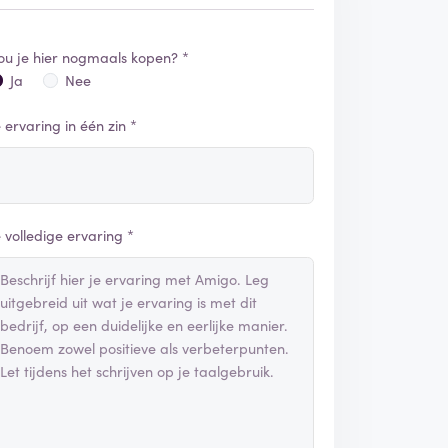
ou je hier nogmaals kopen? *
Ja
Nee
e ervaring in één zin *
e volledige ervaring *