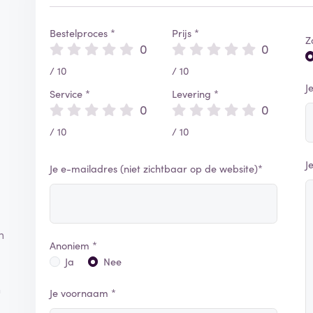
Bestelproces *
Prijs *
Z
0
0
/ 10
/ 10
J
Service *
Levering *
0
0
/ 10
/ 10
J
Je e-mailadres (niet zichtbaar op de website)*
n
Anoniem *
Ja
Nee
n
Je voornaam *