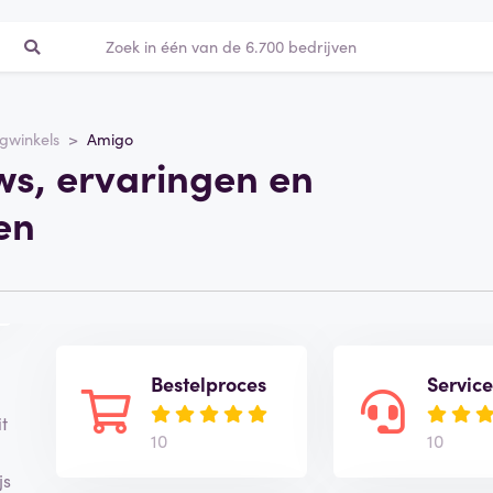
ngwinkels
Amigo
ws, ervaringen en
en
Bestelproces
Servic
t
10
10
js