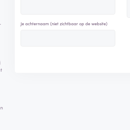
Je achternaam (niet zichtbaar op de website)
r
j
t
un