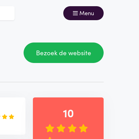
Menu
Bezoek de website
e
10