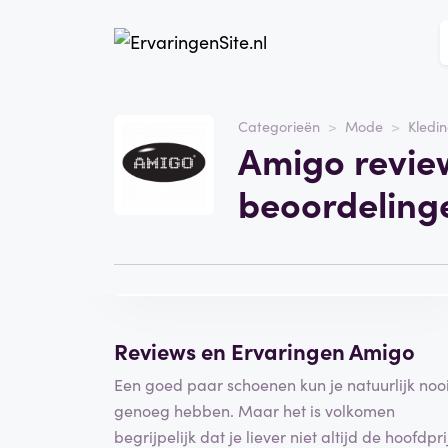
Website
amigo.nl
Categorieën
Mode
Kledi
Amigo revie
Categorie
Mode
beoordeling
Bezoek de website
Schrijf een
beoordeling
Reviews en Ervaringen Amigo
Een goed paar schoenen kun je natuurlijk nooi
genoeg hebben. Maar het is volkomen
begrijpelijk dat je liever niet altijd de hoofdpri