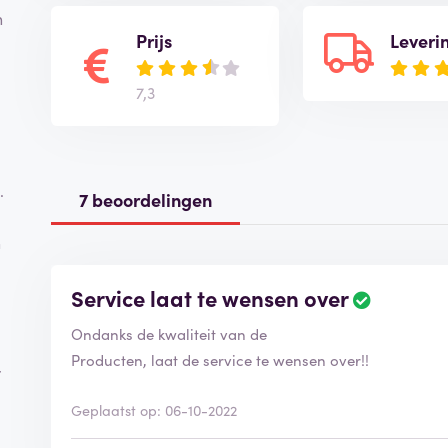
n
Prijs
Leveri
7,3
.
7 beoordelingen
n
Service laat te wensen over
Ondanks de kwaliteit van de
Producten, laat de service te wensen over!!
r
g
Geplaatst op: 06-10-2022