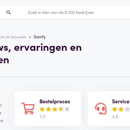
uis en bouwen
Somfy
ws, ervaringen en
en
Bestelproces
Service
t
r
7,3
4,8
re