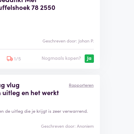
uffelshoek 78 2550
Geschreven door: Johan P.
Nogmaals kopen?
Ja
5
1/5
ug vlug
Rapporteren
uitleg en het werkt
 de uitleg die je krijgt is zeer verwarrend.
Geschreven door: Anoniem