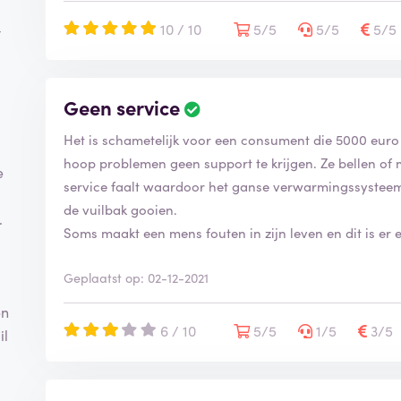
10 / 10
5/5
5/5
5/5
t
Geen service
Het is schametelijk voor een consument die 5000 eur
hoop problemen geen support te krijgen. Ze bellen of 
e
service faalt waardoor het ganse verwarmingssysteem 
de vuilbak gooien.
.
Soms maakt een mens fouten in zijn leven en dit is er 
Geplaatst op: 02-12-2021
en
6 / 10
5/5
1/5
3/5
il