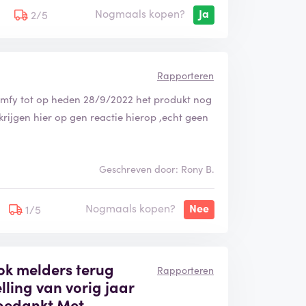
Nogmaals kopen?
Ja
5
2/5
Rapporteren
mfy tot op heden 28/9/2022 het produkt nog
rijgen hier op gen reactie hierop ,echt geen
Geschreven door: Rony B.
Nogmaals kopen?
Nee
1/5
ok melders terug
Rapporteren
elling van vorig jaar
 bedankt Met