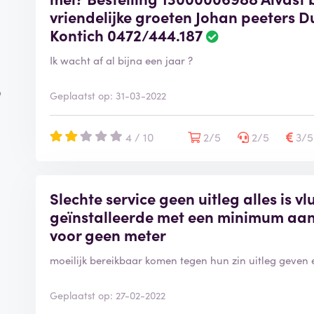
vriendelijke groeten Johan peeters D
Kontich 0472/444.187
Ik wacht af al bijna een jaar ?
e
Geplaatst op: 31-03-2022
4 / 10
2/5
2/5
3/
Slechte service geen uitleg alles is vl
geïnstalleerde met een minimum aan 
voor geen meter
moeilijk bereikbaar komen tegen hun zin uitleg geven en
Geplaatst op: 27-02-2022