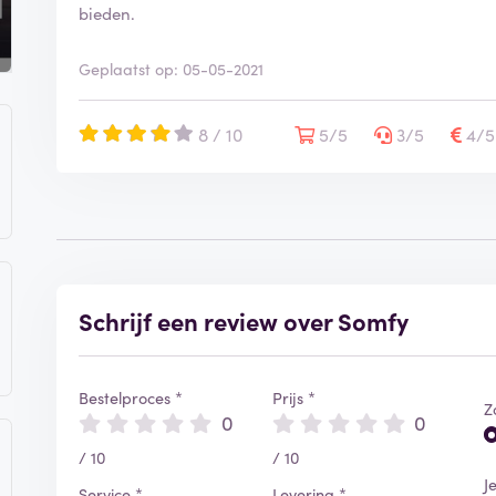
bieden.
Geplaatst op: 05-05-2021
8 / 10
5/5
3/5
4/
Schrijf een review over Somfy
Bestelproces *
Prijs *
Z
0
0
/ 10
/ 10
J
Service *
Levering *