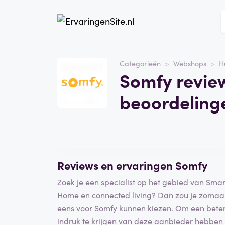
Website
Somfy
Categorieën
Webshops
H
Somfy revie
Categorie
Webshops
beoordeling
Schrijf een beoordeling
Reviews en ervaringen Somfy
Zoek je een specialist op het gebied van Smar
Home en connected living? Dan zou je zomaa
eens voor Somfy kunnen kiezen. Om een bete
indruk te krijgen van deze aanbieder hebben