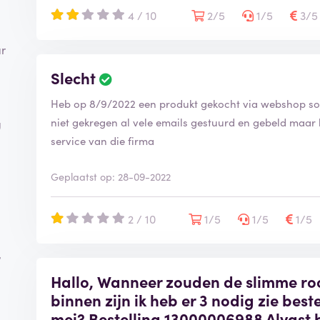
4 / 10
2/5
1/5
3/
ar
Slecht
Heb op 8/9/2022 een produkt gekocht via webshop so
niet gekregen al vele emails gestuurd en gebeld maar k
g
service van die firma
Geplaatst op: 28-09-2022
,
2 / 10
1/5
1/5
1/5
,
Hallo, Wanneer zouden de slimme ro
binnen zijn ik heb er 3 nodig zie best
mei? Bestelling 13000006988 Alvast