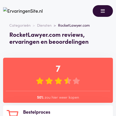
Categorieën
Diensten
RocketLawyer.com
RocketLawyer.com reviews,
ervaringen en beoordelingen
7
50%
zou hier weer kopen
Bestelproces