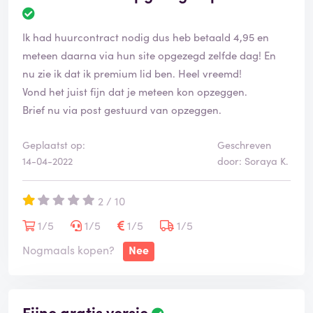
Ik had huurcontract nodig dus heb betaald 4,95 en
meteen daarna via hun site opgezegd zelfde dag! En
nu zie ik dat ik premium lid ben. Heel vreemd!
Vond het juist fijn dat je meteen kon opzeggen.
Brief nu via post gestuurd van opzeggen.
Geplaatst op:
Geschreven
14-04-2022
door: Soraya K.
2 / 10
1/5
1/5
1/5
1/5
Nogmaals kopen?
Nee
Fijne gratis versie