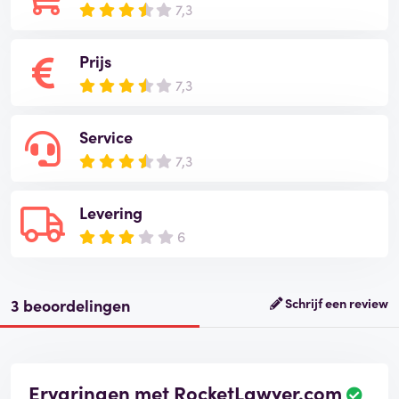
7,3
Prijs
7,3
Service
7,3
Levering
6
3 beoordelingen
Schrijf een review
Ervaringen met RocketLawyer.com