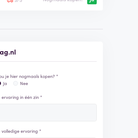
lag.nl
ou je hier nogmaals kopen? *
Ja
Nee
e ervaring in één zin *
e volledige ervaring *