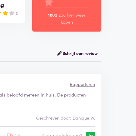
ng
8
100%
zou hier weer
kopen
Schrijf een review
Rapporteren
als beloofd meteen in huis. De producten
Geschreven door: Danique W.
Nogmaals kopen?
Ja
5
3/5