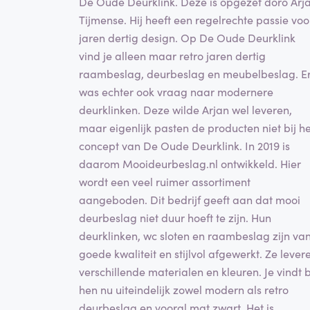
De Oude Deurklink. Deze is opgezet doro Arj
Tijmense. Hij heeft een regelrechte passie voo
jaren dertig design. Op De Oude Deurklink
vind je alleen maar retro jaren dertig
raambeslag, deurbeslag en meubelbeslag. E
was echter ook vraag naar modernere
deurklinken. Deze wilde Arjan wel leveren,
maar eigenlijk pasten de producten niet bij he
concept van De Oude Deurklink. In 2019 is
daarom Mooideurbeslag.nl ontwikkeld. Hier
wordt een veel ruimer assortiment
aangeboden. Dit bedrijf geeft aan dat mooi
deurbeslag niet duur hoeft te zijn. Hun
deurklinken, wc sloten en raambeslag zijn va
goede kwaliteit en stijlvol afgewerkt. Ze lever
verschillende materialen en kleuren. Je vindt b
hen nu uiteindelijk zowel modern als retro
deurbeslag en vooral mat zwart. Het is