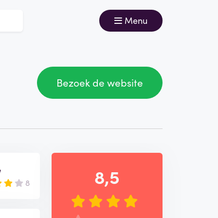
Menu
Bezoek de website
e
8,5
8