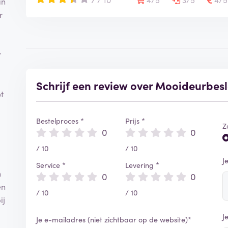
an
r
r
Schrijf een review over Mooideurbes
t
Bestelproces *
Prijs *
Z
0
0
/ 10
/ 10
J
Service *
Levering *
n
0
0
en
/ 10
/ 10
ij
J
Je e-mailadres (niet zichtbaar op de website)*