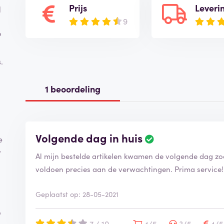
Prijs
Leveri
d
9
?
.
1 beoordeling
Volgende dag in huis
e
r
Al mijn bestelde artikelen kwamen de volgende dag zo
voldoen precies aan de verwachtingen. Prima service!
Geplaatst op: 28-05-2021
p
7 / 10
4/5
3/5
4/