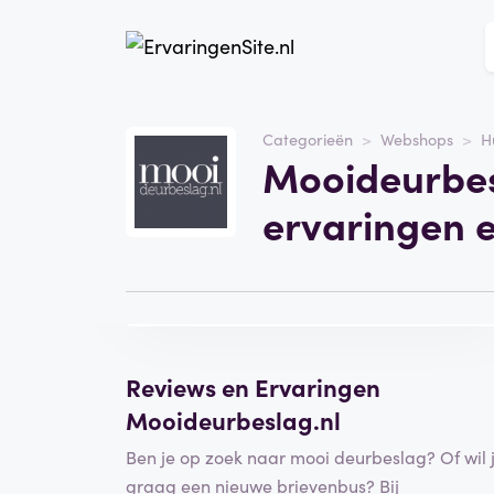
Website
mooideurbeslag.nl
Categorieën
Webshops
H
Mooideurbes
Categorie
Webshops
ervaringen 
Bezoek de website
Schrijf een
beoordeling
Reviews en Ervaringen
Mooideurbeslag.nl
Ben je op zoek naar mooi deurbeslag? Of wil 
graag een nieuwe brievenbus? Bij