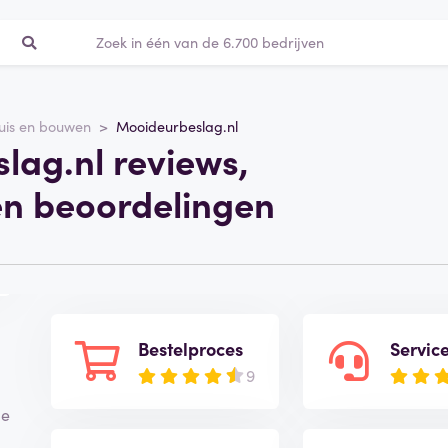
uis en bouwen
Mooideurbeslag.nl
lag.nl reviews,
en beoordelingen
Bestelproces
Servic
9
je