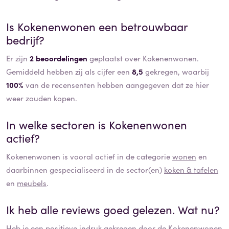
Is
Kokenenwonen
een betrouwbaar
bedrijf?
Er zijn
2 beoordelingen
geplaatst over Kokenenwonen.
Gemiddeld hebben zij als cijfer een
8,5
gekregen, waarbij
100%
van de recensenten hebben aangegeven dat ze hier
weer zouden kopen.
In welke sectoren is
Kokenenwonen
actief?
Kokenenwonen
is vooral actief in de categorie
wonen
en
daarbinnen gespecialiseerd in de sector(en)
koken & tafelen
en
meubels
.
Ik heb alle reviews goed gelezen. Wat nu?
Heb je een positieve indruk gekregen door de
Kokenenwonen