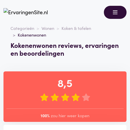
Categorieën
Wonen
Koken & tafelen
Kokenenwonen
Kokenenwonen reviews, ervaringen
en beoordelingen
8,5
100%
zou hier weer kopen