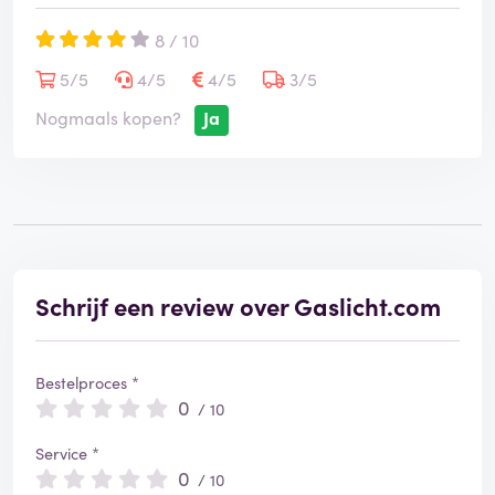
8 / 10
5/5
4/5
4/5
3/5
Nogmaals kopen?
Ja
Schrijf een review over Gaslicht.com
Bestelproces *
0
/ 10
Service *
0
/ 10