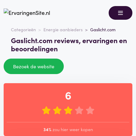
Categorieën
Energie aanbieders
Gaslicht.com
Gaslicht.com reviews, ervaringen en
beoordelingen
Bezoek de website
6
34%
zou hier weer kopen