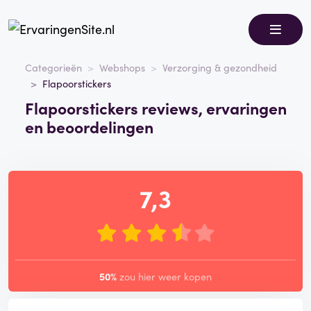
Categorieën
Webshops
Verzorging & gezondheid
Flapoorstickers
Flapoorstickers reviews, ervaringen
en beoordelingen
7,3
50%
zou hier weer kopen