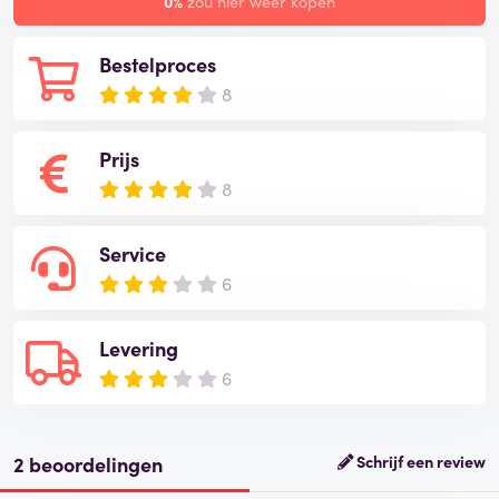
0%
zou hier weer kopen
Bestelproces
8
Prijs
8
Service
6
Levering
6
2 beoordelingen
Schrijf een review