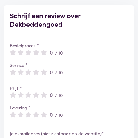
i
e
Schrijf een review over
e
r
Dekbeddengoed
d
Bestelproces *
0
/ 10
Service *
0
/ 10
Prijs *
0
/ 10
Levering *
0
/ 10
Je e-mailadres (niet zichtbaar op de website)*