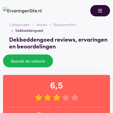
Categorieën
Wonen
Slaapcomfort
Dekbeddengoed
Dekbeddengoed reviews, ervaringen
en beoordelingen
Bezoek de website
6,5