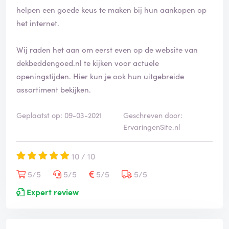
f
helpen een goede keus te maken bij hun aankopen op
i
het internet.
e
e
Wij raden het aan om eerst even op de website van
r
d
dekbeddengoed.nl te kijken voor actuele
openingstijden. Hier kun je ook hun uitgebreide
assortiment bekijken.
Geplaatst op: 09-03-2021
Geschreven door:
ErvaringenSite.nl
10 / 10
5/5
5/5
5/5
5/5
Expert review