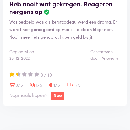
Heb nooit wat gekregen. Reageren
nergens op
B
e
Wat bedoeld was als kerstcadeau werd een drama. Er
o
o
wordt niet gereageerd op mails. Telefoon klopt niet.
r
Nooit meer iets gehoord. Ik ben geld kwijt.
d
e
Geplaatst op:
Geschreven
l
28-12-2022
door: Anoniem
i
n
g
3 / 10
i
s
3/5
1/5
1/5
1/5
g
Nogmaals kopen?
Nee
e
v
e
r
i
f