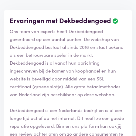
Ervaringen met Dekbeddengoed
B
e
Ons team van experts heeft Dekbeddengoed
o
o
geverifieerd op een aantal punten. De webshop van
r
Dekbeddengoed bestaat al sinds 2016 en staat bekend
d
als een betrouwbare speler in de markt.
e
Dekbeddengoed is al vanaf hun oprichting
l
i
ingeschreven bij de kamer van koophandel en hun
n
website is beveiligd door middel van een SSL
g
certificaat (groene slotje). Alle grote betaalmethodes
i
van Nederland zijn beschikbaar op deze webshop.
s
g
e
Dekbeddengoed is een Nederlands bedrijf en is al een
v
lange tijd actief op het internet. Dit heeft ze een goede
e
reputatie opgeleverd. Binnen ons platform kan ook jij
r
i
een review achterlaten om zo andere consumenten te