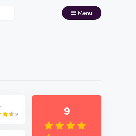
Menu
e
9
9