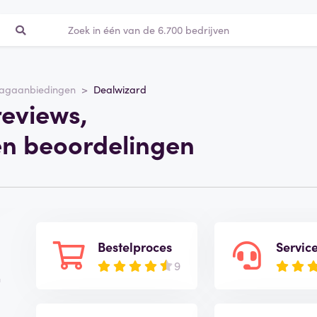
agaanbiedingen
Dealwizard
reviews,
en beoordelingen
Bestelproces
Servic
9
n