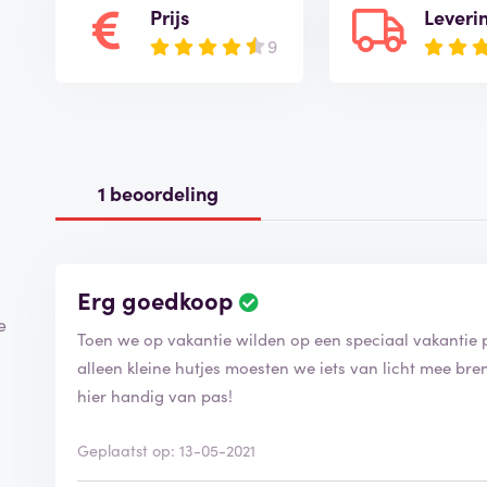
Prijs
Leveri
9
1 beoordeling
Erg goedkoop
B
e
e
Toen we op vakantie wilden op een speciaal vakantie 
o
o
alleen kleine hutjes moesten we iets van licht mee b
r
hier handig van pas!
d
e
Geplaatst op: 13-05-2021
l
i