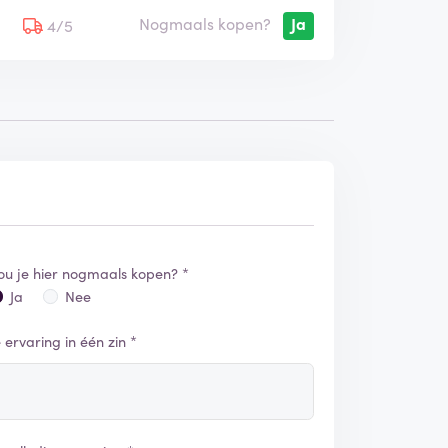
Nogmaals kopen?
Ja
5
4/5
ou je hier nogmaals kopen? *
Ja
Nee
e ervaring in één zin *