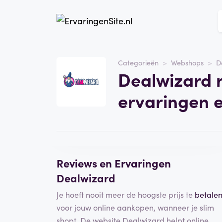
Website
Dealwizard
Categorieën
Webshops
D
Dealwizard 
Categorie
Webshops
ervaringen 
Schrijf een beoordeling
Reviews en Ervaringen
Dealwizard
Je hoeft nooit meer de hoogste prijs te
betale
voor jouw online aankopen, wanneer je slim
shopt. De website Dealwizard helpt online