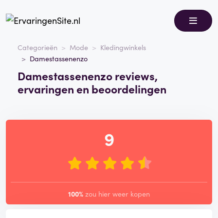
Categorieën
Mode
Kledingwinkels
Damestassenenzo
Damestassenenzo reviews,
ervaringen en beoordelingen
9
100%
zou hier weer kopen