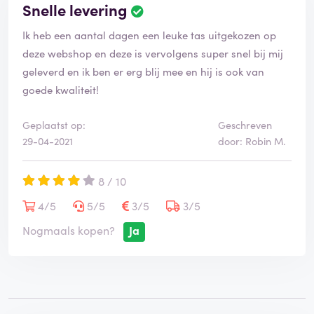
Snelle levering
Ik heb een aantal dagen een leuke tas uitgekozen op
deze webshop en deze is vervolgens super snel bij mij
geleverd en ik ben er erg blij mee en hij is ook van
goede kwaliteit!
Geplaatst op:
Geschreven
29-04-2021
door: Robin M.
8 / 10
4/5
5/5
3/5
3/5
Nogmaals kopen?
Ja