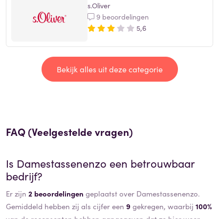
s.Oliver
9 beoordelingen
5,6
Bekijk alles uit deze categorie
FAQ (Veelgestelde vragen)
Is
Damestassenenzo
een betrouwbaar
bedrijf?
Er zijn
2 beoordelingen
geplaatst over Damestassenenzo.
Gemiddeld hebben zij als cijfer een
9
gekregen, waarbij
100%
van de recensenten hebben aangegeven dat ze hier weer