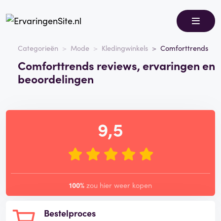
Categorieën
Mode
Kledingwinkels
Comforttrends
Comforttrends reviews, ervaringen en
beoordelingen
9,5
100%
zou hier weer kopen
Bestelproces