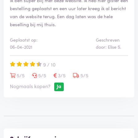
Ik ben super blij met deze website. Ik heb hier gister een
bestelling geplaatst en een uur later kreeg ik al bericht
van de website terug. Een dag laten was de hele
beselling bij mij thuis.
Geplaatst op:
Geschreven
06-04-2021
door: Elise S.
9 / 10
5/5
5/5
3/5
5/5
Nogmaals kopen?
Ja