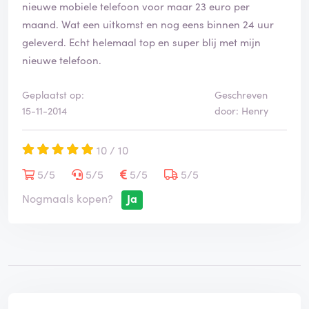
nieuwe mobiele telefoon voor maar 23 euro per
l
d
i
maand. Wat een uitkomst en nog eens binnen 24 uur
n
geleverd. Echt helemaal top en super blij met mijn
g
nieuwe telefoon.
i
s
g
Geplaatst op:
Geschreven
e
15-11-2014
door: Henry
v
e
10 / 10
r
i
5/5
5/5
5/5
5/5
f
i
Nogmaals kopen?
Ja
e
e
r
d