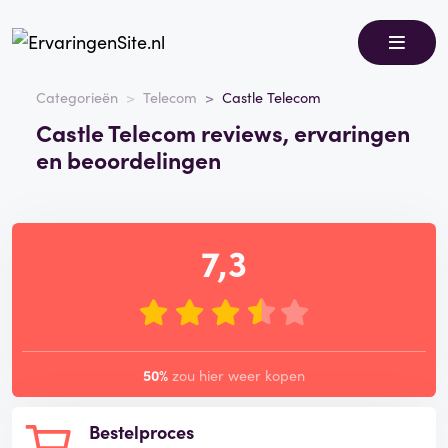
Categorieën
Telecom
Castle Telecom
Castle Telecom reviews, ervaringen
en beoordelingen
7,3
50%
zou hier weer kopen
Bestelproces