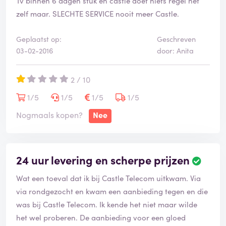
Tv binnen 6 dagen stuk en castle doet niets regel het
o
o
zelf maar. SLECHTE SERVICE nooit meer Castle.
r
d
Geplaatst op:
Geschreven
e
03-02-2016
door: Anita
l
i
n
2 / 10
g
i
1/5
1/5
1/5
1/5
s
Nogmaals kopen?
Nee
g
e
v
e
24 uur levering en scherpe prijzen
B
r
e
i
Wat een toeval dat ik bij Castle Telecom uitkwam. Via
o
f
o
via rondgezocht en kwam een aanbieding tegen en die
i
r
e
was bij Castle Telecom. Ik kende het niet maar wilde
d
e
het wel proberen. De aanbieding voor een gloed
e
r