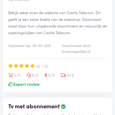
e
e
Bekijk zeker even de website van Castle Telecom. Dit
r
d
geeft je een beter beeld van de webshop. Daarnaast
staat daar hun uitgebreide assortiment en natuurlijk de
openingstijden van Castle Telecom.
Geplaatst op: 05-03-2021
Geschreven door:
ErvaringenSite.nl
10 / 10
5/5
5/5
5/5
5/5
Expert review
Tv met abonnement
B
e