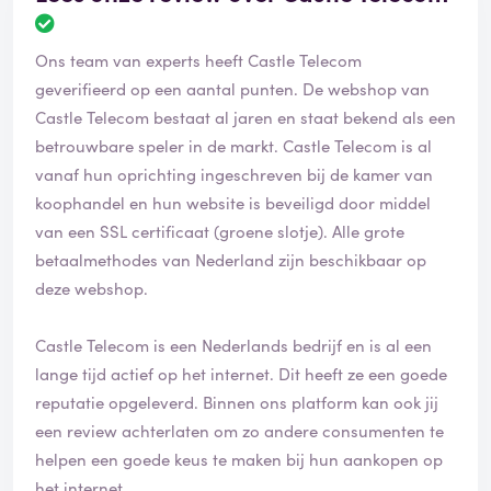
B
e
Ons team van experts heeft Castle Telecom
o
o
geverifieerd op een aantal punten. De webshop van
r
Castle Telecom bestaat al jaren en staat bekend als een
d
betrouwbare speler in de markt. Castle Telecom is al
e
vanaf hun oprichting ingeschreven bij de kamer van
l
i
koophandel en hun website is beveiligd door middel
n
van een SSL certificaat (groene slotje). Alle grote
g
betaalmethodes van Nederland zijn beschikbaar op
i
deze webshop.
s
g
e
Castle Telecom is een Nederlands bedrijf en is al een
v
lange tijd actief op het internet. Dit heeft ze een goede
e
reputatie opgeleverd. Binnen ons platform kan ook jij
r
i
een review achterlaten om zo andere consumenten te
f
helpen een goede keus te maken bij hun aankopen op
i
het internet.