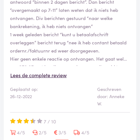
antwoord “binnen 2 dagen bericht”. Dan bericht
“overgemaakt op 7-11” laten weten dat ik niets heb
ontvangen. Div berichten gestuurd “naar welke
bankrekening, ik heb niets ontvangen”
1 week geleden bericht “kunt u betaalafschrift
overleggen” bericht terug “nee ik heb contant betaald
ordernr./faktuurnr ed weer doorgegeven.
Hier geen enkele reactie op ontvangen. Het gaat wel
om €79,97 wat kan ik nu nog doen om mijn geld terug
te krijgen?
Lees de complete review
Rechtsbijstand inschakelen?
Geplaatst op:
Geschreven
26-12-2022
door: Anneke
W.
7 / 10
4/5
2/5
3/5
4/5