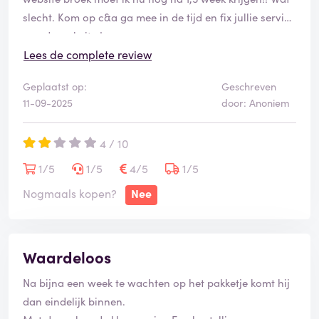
slecht. Kom op c&a ga mee in de tijd en fix jullie service
van de website !
Lees de complete review
Geplaatst op:
Geschreven
11-09-2025
door: Anoniem
4 / 10
1/5
1/5
4/5
1/5
Nogmaals kopen?
Nee
Waardeloos
Na bijna een week te wachten op het pakketje komt hij
dan eindelijk binnen.