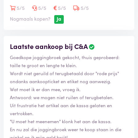
5/5
5/5
5/5
5/5
Nogmaals kopen?
Ja
Laatste aankoop bij C&A
Goedkope joggingbroek gekocht, thuis geprobeerd:
taille te groot en lengte te klein.
Wordt niet geruild of terugbetaald door "rode prijs"
ondanks aankoopticket en etiket nog aanwezig.
Wat moet ik er dan mee, vroeg ik.
Antwoord: we mogen niet ruilen of terugbetalen.
Uit frustratie het artikel aan de kassa gelaten en
vertrokken.
"U moet het meenemen" klonk het aan de kassa.
En nu zal die joggingbroek weer te koop staan in die
winkel en ik mijn geld kwijt!