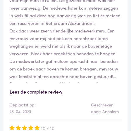
voor mijn man te ruilen. De gewenste maat was niet
meer aanwezig. De medewerkster kon meteen zeggen
in welk filiaal deze nog aanwezig was en liet er meteen
één reserveren in Rotterdam Alexandrium.
Ook daar weer zeer vriendelijke medewerksters. Een
mevrouw voor mij had ook een herenbroek laten
weghangen en werd net als ik naar de bovenetage
verwezen. Bleek haar broek tóch beneden te hangen.
De medewerkster gaf meteen opdracht naar beneden
om de broek naar boven te komen brengen, mevrouw
was tenslotte al ten onrechte naar boven gestuurd!
Daarna ben ik nog eenzelfde broek voor mijn man
wezen halen bij C&A Koperwiek (mijn man heeft een
Lees de complete review
nogal moeilijke maat) en ook hier weer zeer vriendelijk
Geplaatst op:
Geschreven
personeel.
25-04-2023
door: Anoniem
Chapeau!
10 / 10