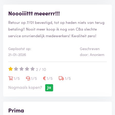
Noooiiittt meeerrr!!!
Retour op 7/01 bevestigd, tot op heden niets van terug
betaling!! Nooit meer koop ik nog van C&a slechte
service onvriendelijk medewerkers! Kwaliteit zero!
Geplaatst op:
Geschreven
21-01-2026
door: Anoniem
2 / 10
1/5
1/5
1/5
1/5
Nogmaals kopen?
Ja
Prima