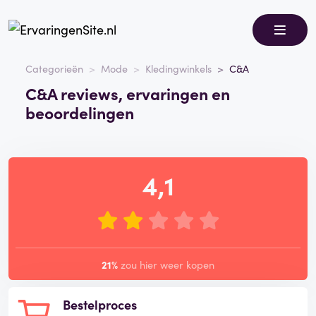
Categorieën
Mode
Kledingwinkels
C&A
C&A reviews, ervaringen en
beoordelingen
4,1
21%
zou hier weer kopen
Bestelproces