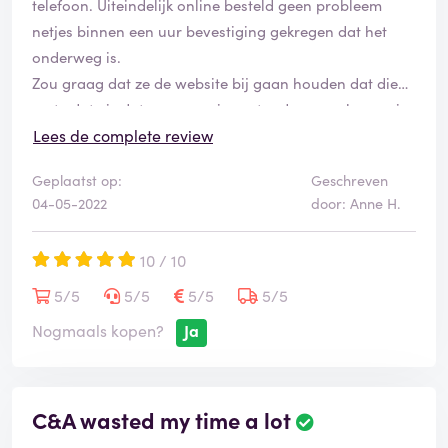
telefoon. Uiteindelijk online besteld geen probleem
netjes binnen een uur bevestiging gekregen dat het
onderweg is.
Zou graag dat ze de website bij gaan houden dat die
up te date is dat er geen misverstanden voor komen in
de toekomst voor andere zodra dat ze niet voor niets
Lees de complete review
(ver)reizen.
Geplaatst op:
Geschreven
04-05-2022
door: Anne H.
10 / 10
5/5
5/5
5/5
5/5
Nogmaals kopen?
Ja
C&A wasted my time a lot