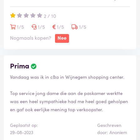
een zeer goede tip van nogmaals dezelfde pyama te
bestellen EN BETALEN, viel hier achterover. Dus
2 / 10
annulering veranderen gaat niet, maar opnieuw
bestellen en betalen dat kan wel. Toen ik zei dat ik
1/5
1/5
1/5
1/5
betaald heb, gingen ze het terug nakijken, er wordt
Nogmaals kopen?
Nee
zelfs niet gesproken van mijn geld terug te storten. Ik
kan dit niet geloven en voor mij, en ik hoop met deze
reactie dat vele mensen c& A laten links liggen. Ikzelf
Prima
en mijn ganse familie en vrienden zetten er geen voet
meer binnen. Zeer ontevreden en woedende klant.
Vandaag was ik in c&a in Wijnegem shopping center.
Top service jong dame die aan de paskamer werktte
was een heel sympathieke had me heel goed geholpen
en gaf ook eerlijke mening top verkoopster.
Geplaatst op:
Geschreven
29-08-2023
door: Anoniem