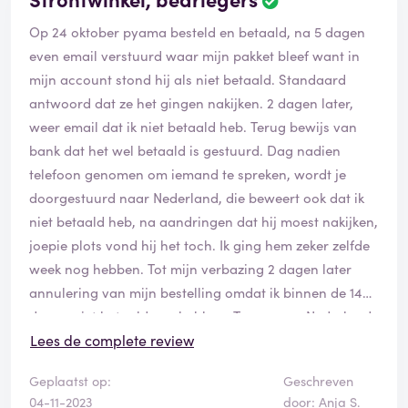
Op 24 oktober pyama besteld en betaald, na 5 dagen
even email verstuurd waar mijn pakket bleef want in
mijn account stond hij als niet betaald. Standaard
antwoord dat ze het gingen nakijken. 2 dagen later,
weer email dat ik niet betaald heb. Terug bewijs van
bank dat het wel betaald is gestuurd. Dag nadien
telefoon genomen om iemand te spreken, wordt je
doorgestuurd naar Nederland, die beweert ook dat ik
niet betaald heb, na aandringen dat hij moest nakijken,
joepie plots vond hij het toch. Ik ging hem zeker zelfde
week nog hebben. Tot mijn verbazing 2 dagen later
annulering van mijn bestelling omdat ik binnen de 14
dagen niet betaald zou hebben. Terug naar Nederland
moeten bellen, weer vonden ze niets terug, toen plots
Lees de complete review
weer gevonden maar niets meer aan te doen,
Geplaatst op:
Geschreven
annulering kan niet terug gekeerd worden. Dus kreeg ik
04-11-2023
door: Anja S.