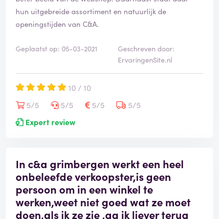
hun uitgebreide assortiment en natuurlijk de
openingstijden van C&A.
Geplaatst op: 05-03-2021
Geschreven door:
ErvaringenSite.nl
10 / 10
5/5
5/5
5/5
5/5
Expert review
In c&a grimbergen werkt een heel
onbeleefde verkoopster,is geen
persoon om in een winkel te
werken,weet niet goed wat ze moet
doen,als ik ze zie ,ga ik liever terug