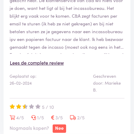
gekocht hebt. De klantenservice van c&a wil niets voor
je doen, want het ligt al bij het incassobureau. Het
blijkt erg vaak voor te komen. C&A zegt facturen per
email te sturen (ik heb ze niet gekregen) en bij niet
betalen sturen ze je gegevens naar een incassobureau
ipv een papieren factuur naar de klant. Ik heb bezwaar
gemaakt tegen de incasso (moest ook nog eens in het
Engels of duits) en vervolgens kom ik na een dikke week
met een ziek kind uit het ziekenhuis en vind ik een brief
Lees de complete review
met dreigementen van deurwaarders uit Duitsland.
Geplaatst op:
Geschreven
C&A verdient eigenlijk nog niet eens 1 ster
26-02-2024
door: Marieke
B.
5 / 10
4/5
1/5
3/5
2/5
Nogmaals kopen?
Nee