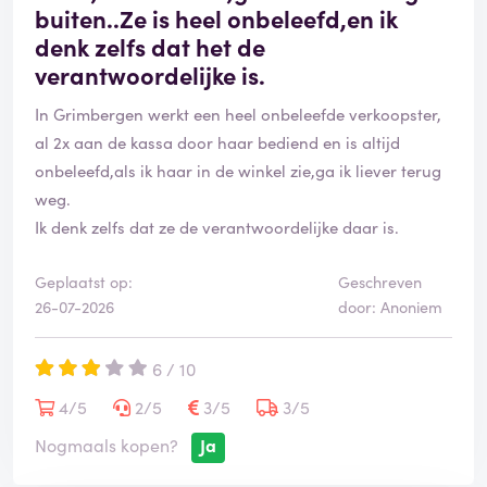
buiten..Ze is heel onbeleefd,en ik
denk zelfs dat het de
verantwoordelijke is.
In Grimbergen werkt een heel onbeleefde verkoopster,
al 2x aan de kassa door haar bediend en is altijd
onbeleefd,als ik haar in de winkel zie,ga ik liever terug
weg.
Ik denk zelfs dat ze de verantwoordelijke daar is.
Geplaatst op:
Geschreven
26-07-2026
door: Anoniem
6 / 10
4/5
2/5
3/5
3/5
Nogmaals kopen?
Ja