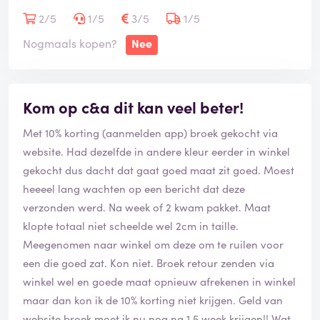
2/5
1/5
3/5
1/5
Nogmaals kopen?
Nee
Kom op c&a dit kan veel beter!
Met 10% korting (aanmelden app) broek gekocht via
website. Had dezelfde in andere kleur eerder in winkel
gekocht dus dacht dat gaat goed maat zit goed. Moest
heeeel lang wachten op een bericht dat deze
verzonden werd. Na week of 2 kwam pakket. Maat
klopte totaal niet scheelde wel 2cm in taille.
Meegenomen naar winkel om deze om te ruilen voor
een die goed zat. Kon niet. Broek retour zenden via
winkel wel en goede maat opnieuw afrekenen in winkel
maar dan kon ik de 10% korting niet krijgen. Geld van
website broek moet ik nu nog na 1,5 week krijgen!! Wat