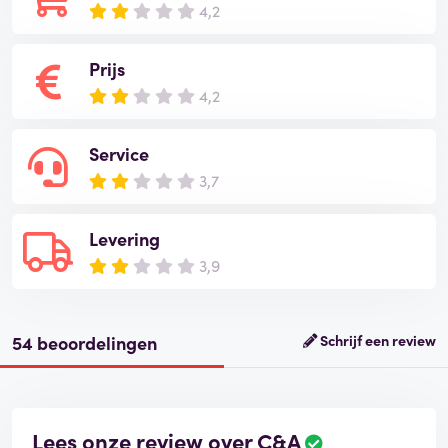
4,2
Prijs
4,2
Service
3,7
Levering
3,9
54 beoordelingen
Schrijf een review
Lees onze review over C&A