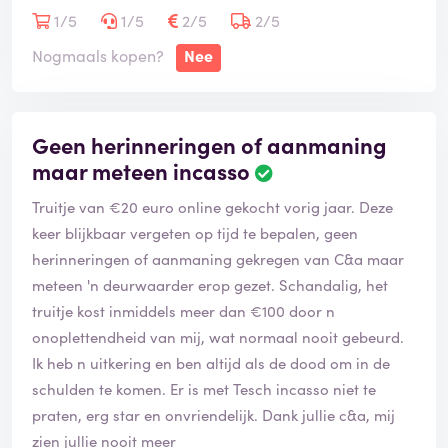
1/5
1/5
2/5
2/5
Nogmaals kopen?
Nee
Geen herinneringen of aanmaning
maar meteen incasso
Truitje van €20 euro online gekocht vorig jaar. Deze
keer blijkbaar vergeten op tijd te bepalen, geen
herinneringen of aanmaning gekregen van C&a maar
meteen 'n deurwaarder erop gezet. Schandalig, het
truitje kost inmiddels meer dan €100 door n
onoplettendheid van mij, wat normaal nooit gebeurd.
Ik heb n uitkering en ben altijd als de dood om in de
schulden te komen. Er is met Tesch incasso niet te
praten, erg star en onvriendelijk. Dank jullie c&a, mij
zien jullie nooit meer