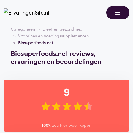
Categorieën
Dieet en gezondheid
Vitamines en voedingssupplementen
Biosuperfoods.net
Biosuperfoods.net reviews,
ervaringen en beoordelingen
9
100%
zou hier weer kopen