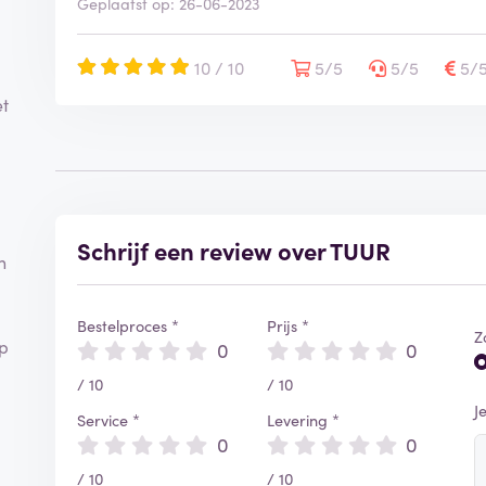
Geplaatst op: 26-06-2023
10 / 10
5/5
5/5
5/
et
Schrijf een review over TUUR
n
Bestelproces *
Prijs *
Z
op
0
0
/ 10
/ 10
J
Service *
Levering *
0
0
/ 10
/ 10