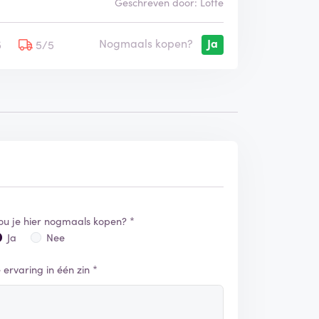
Geschreven door: Lotte
Nogmaals kopen?
Ja
5
5/5
ou je hier nogmaals kopen? *
Ja
Nee
e ervaring in één zin *