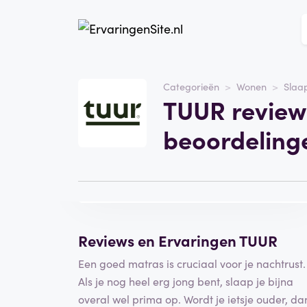
Website
tuursleep.com
Categorieën
Wonen
Slaa
TUUR review
Categorie
Wonen
beoordeling
Bezoek de website
Schrijf een
beoordeling
Reviews en Ervaringen TUUR
Een goed matras is cruciaal voor je nachtrust.
Als je nog heel erg jong bent, slaap je bijna
overal wel prima op. Wordt je ietsje ouder, da