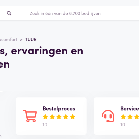
pcomfort
TUUR
s, ervaringen en
en
Bestelproces
Servic
10
10
n