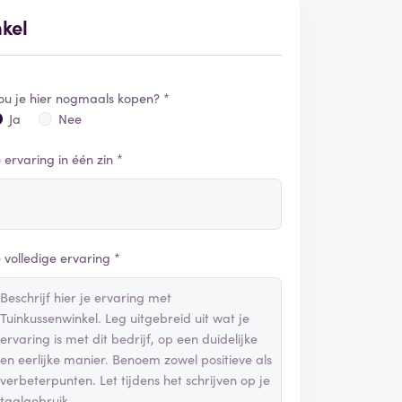
nkel
ou je hier nogmaals kopen? *
Ja
Nee
e ervaring in één zin *
e volledige ervaring *