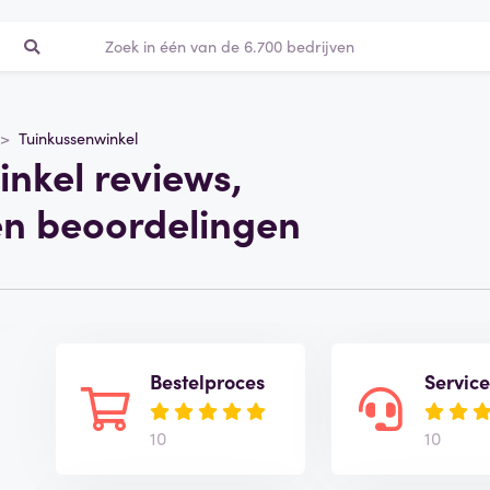
Tuinkussenwinkel
nkel reviews,
en beoordelingen
Bestelproces
Servic
10
10