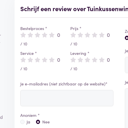
Schrijf een review over Tuinkussenwi
Bestelproces *
Prijs *
Z
0
0
r
t
/ 10
/ 10
J
Service *
Levering *
0
0
/ 10
/ 10
J
Je e-mailadres (niet zichtbaar op de website)*
Anoniem *
rd
Ja
Nee