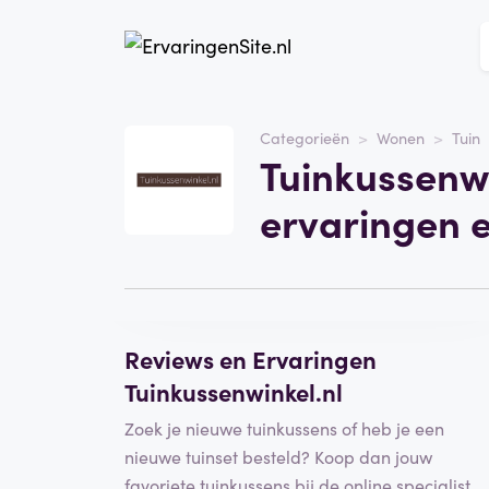
Website
Tuinkussenwinkel
Categorieën
Wonen
Tuin
Tuinkussenwi
Categorie
Wonen
ervaringen 
Schrijf een beoordeling
Reviews en Ervaringen
Tuinkussenwinkel.nl
Zoek je nieuwe tuinkussens of heb je een
nieuwe tuinset besteld? Koop dan jouw
favoriete tuinkussens bij de online specialist