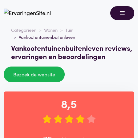
Categorieën
Wonen
Tuin
Vankootentuinenbuitenleven
Vankootentuinenbuitenleven reviews,
ervaringen en beoordelingen
Bezoek de website
8,5