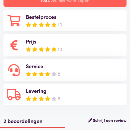
100%
zou hier weer kopen
Bestelproces
10
Prijs
10
Service
8
Levering
8
2 beoordelingen
Schrijf een review