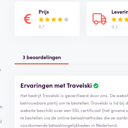
Prijs
Leveri
8,7
9,3
n
3 beoordelingen
n
Ervaringen met Travelski
Het bedrijf Travelski is geverifieerd door ons. De webs
betrouwbare partij om te bestellen. Travelski is lid b
an
website beschikt over een SSL certificaat (het groene slo
te bestellen via de online betaalmethodes die ze aanb
l
voorkomende betaalmogelijkheden in Nederland.