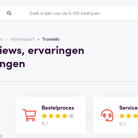
en
Wintersport
Travelski
views, ervaringen
ingen
Bestelproces
Service
8,7
9,3
er