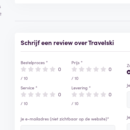
s
t
Schrijf een review over Travelski
Bestelproces *
Prijs *
Z
0
0
/ 10
/ 10
J
Service *
Levering *
0
0
/ 10
/ 10
J
Je e-mailadres (niet zichtbaar op de website)*