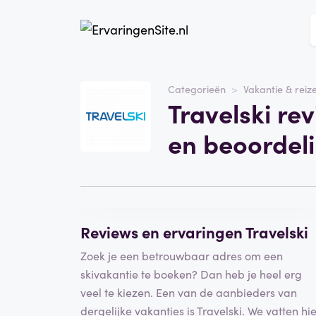
Website
Travelski
Categorieën
Vakantie & reiz
Travelski re
Categorie
Vakantie & reizen
en beoordel
Schrijf een beoordeling
Reviews en ervaringen Travelski
Zoek je een betrouwbaar adres om een
skivakantie te boeken? Dan heb je heel erg
veel te kiezen. Een van de aanbieders van
dergelijke vakanties is Travelski. We vatten hi