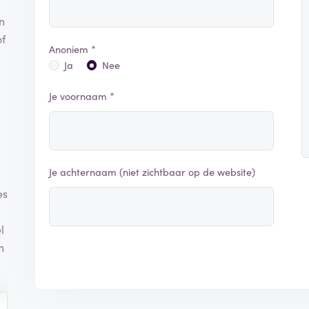
n
of
Anoniem *
Ja
Nee
Je voornaam *
Je achternaam (niet zichtbaar op de website)
es
l
n