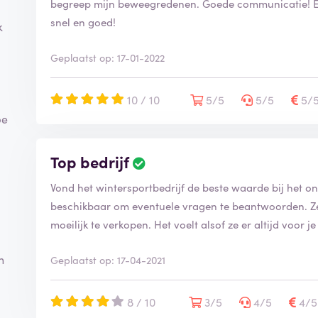
begreep mijn beweegredenen. Goede communicatie! Ec
snel en goed!
k
Geplaatst op: 17-01-2022
10 / 10
5/5
5/5
5/
pe
Top bedrijf
Vond het wintersportbedrijf de beste waarde bij het o
beschikbaar om eventuele vragen te beantwoorden. Zeer 
moeilijk te verkopen. Het voelt alsof ze er altijd voor je
n
Geplaatst op: 17-04-2021
8 / 10
3/5
4/5
4/