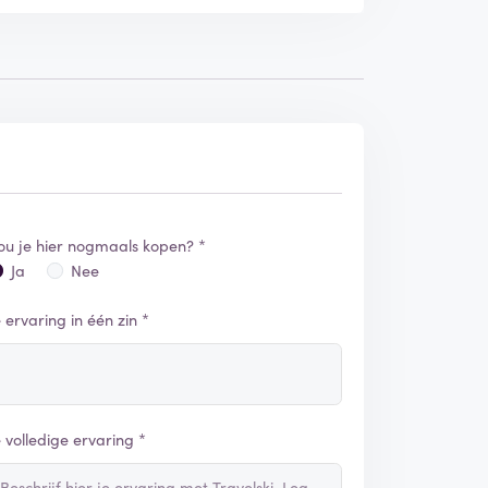
ou je hier nogmaals kopen? *
Ja
Nee
e ervaring in één zin *
e volledige ervaring *