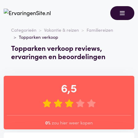
Categorieën
Vakantie & reizen
Familiereizen
Topparken verkoop
Topparken verkoop reviews,
ervaringen en beoordelingen
6,5
0%
zou hier weer kopen