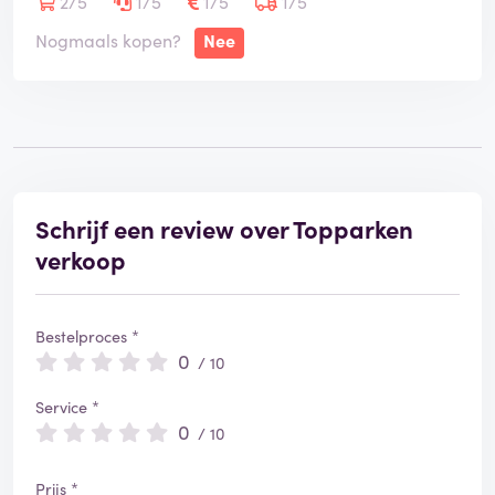
2/5
1/5
1/5
1/5
Nogmaals kopen?
Nee
Schrijf een review over Topparken
verkoop
Bestelproces *
0
/ 10
Service *
0
/ 10
Prijs *