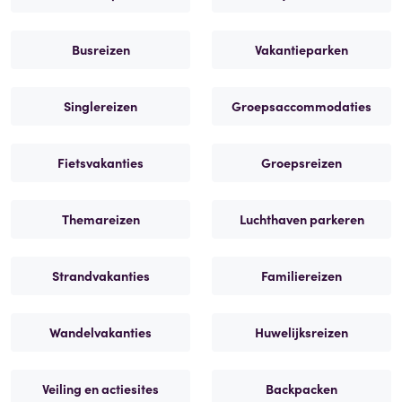
Busreizen
Vakantieparken
Singlereizen
Groepsaccommodaties
Fietsvakanties
Groepsreizen
Themareizen
Luchthaven parkeren
Strandvakanties
Familiereizen
Wandelvakanties
Huwelijksreizen
Veiling en actiesites
Backpacken