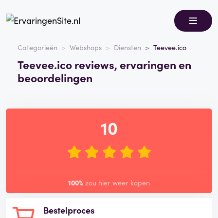
Categorieën
Webshops
Diensten
Teevee.ico
Teevee.ico reviews, ervaringen en
beoordelingen
10
100%
zou hier weer kopen
Bestelproces